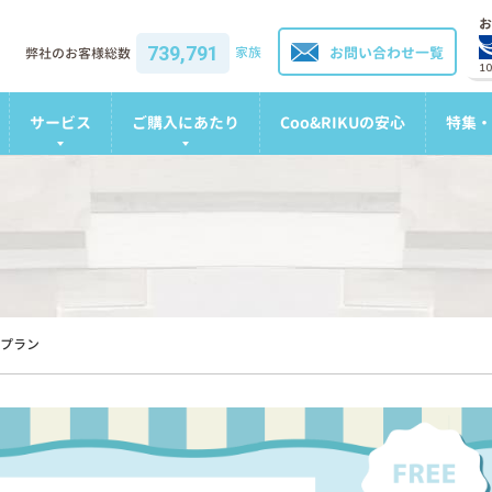
お
739,791
家族
お問い合わせ一覧
弊社のお客様総数
1
サービス
ご購入にあたり
Coo&RIKUの安心
特集・
プラン