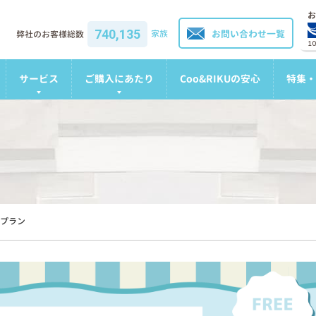
お
740,135
家族
お問い合わせ一覧
弊社のお客様総数
1
サービス
ご購入にあたり
Coo&RIKUの安心
特集・
プラン