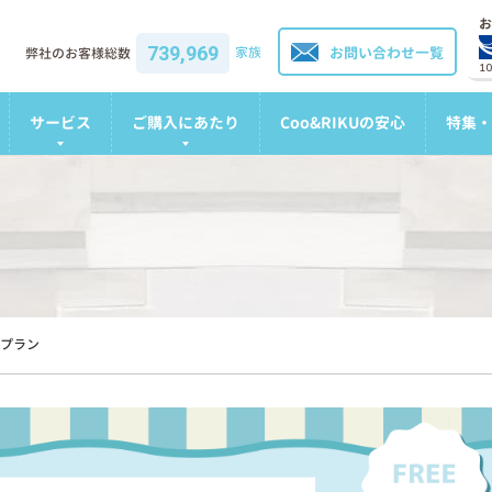
お
739,969
家族
お問い合わせ一覧
弊社のお客様総数
1
サービス
ご購入にあたり
Coo&RIKUの安心
特集・
プラン