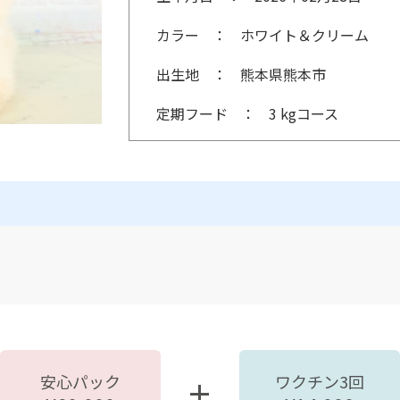
カラー
ホワイト＆クリーム
出生地
熊本県熊本市
定期フード
3 kgコース
安心パック
ワクチン3回