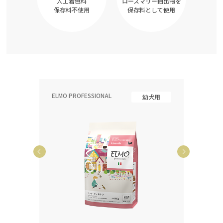
人工着色料
ローズマリー抽出物を
保存料不使用
保存料として使用
ELMO PROFESSIONAL
ELMO P
齢犬用
幼犬用