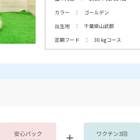
カラー
ゴールデン
出生地
千葉県山武郡
定期フード
30 kgコース
安心パック
ワクチン3回