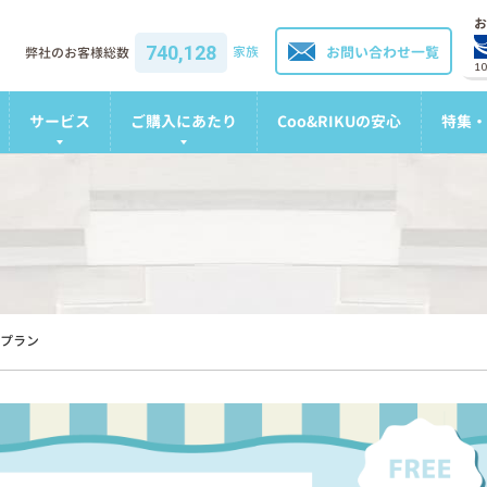
お
740,128
家族
お問い合わせ一覧
弊社のお客様総数
1
サービス
ご購入にあたり
Coo&RIKUの安心
特集・
プラン