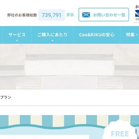
お
739,791
家族
お問い合わせ一覧
弊社のお客様総数
1
サービス
ご購入にあたり
Coo&RIKUの安心
特集・
プラン