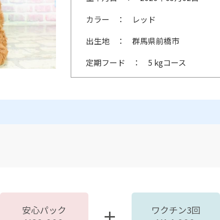
カラー
レッド
出生地
群馬県前橋市
定期フード
5 kgコース
安心パック
ワクチン3回