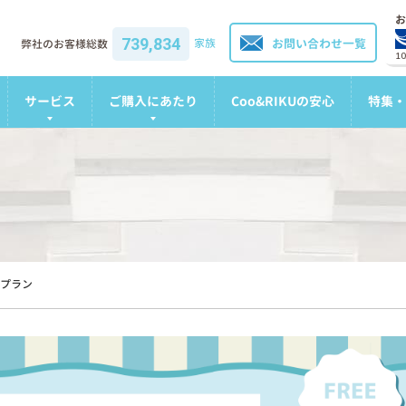
お
739,834
家族
お問い合わせ一覧
弊社のお客様総数
1
サービス
ご購入にあたり
Coo&RIKUの安心
特集・
プラン