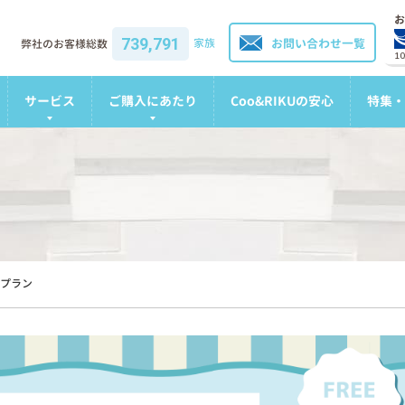
お
739,791
家族
お問い合わせ一覧
弊社のお客様総数
1
サービス
ご購入にあたり
Coo&RIKUの安心
特集・
プラン