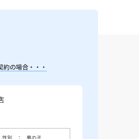
契約の場合・・・
店
性別
男の子