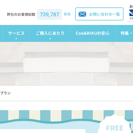
お
739,787
家族
お問い合わせ一覧
弊社のお客様総数
1
サービス
ご購入にあたり
Coo&RIKUの安心
特集・
プラン