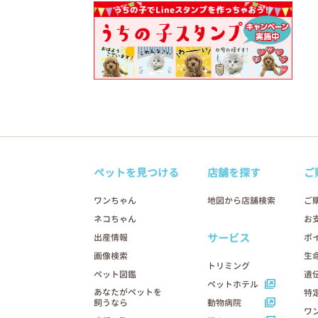
ペットを見つける
店舗を探す
ご
ワンちゃん
地図から店舗検索
ご
ネコちゃん
お
サービス
出産情報
ポ
画像検索
生
トリミング
ペット図鑑
遺
ペットホテル
あなたがペットを
特
飼うなら
動物病院
ワ