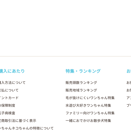
購入にあたり
特集・ランキング
お
購入方法について
販売頭数ランキング
お
支払について
販売地域ランキング
お
イントカード
毛が抜けにくいワンちゃん特集
ア
命保障制度
水遊び大好きワンちゃん特集
ブ
伝子病検査
ファミリー向けワンちゃん特集
定商取引法に基づく表示
一緒におでかけお散歩犬特集
ンちゃんネコちゃんの特徴について