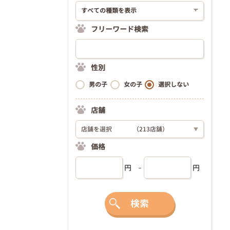
フリーワード検索
性別
男の子
女の子
選択しない
店舗
店舗を選択
（213店舗）
▼
価格
円
円
検索