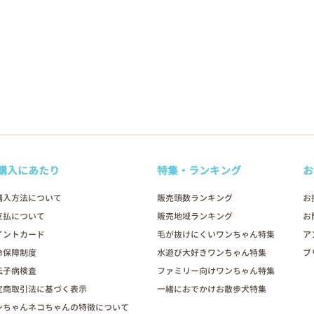
購入にあたり
特集・ランキング
お
購入方法について
販売頭数ランキング
お
支払について
販売地域ランキング
お
イントカード
毛が抜けにくいワンちゃん特集
ア
命保障制度
水遊び大好きワンちゃん特集
ブ
伝子病検査
ファミリー向けワンちゃん特集
定商取引法に基づく表示
一緒におでかけお散歩犬特集
ンちゃんネコちゃんの特徴について