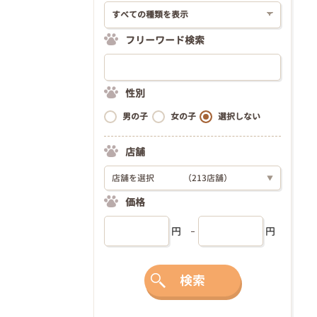
フリーワード検索
性別
男の子
女の子
選択しない
店舗
店舗を選択
（213店舗）
▼
価格
円
円
検索