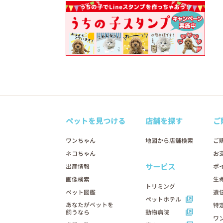
ペットを見つける
店舗を探す
ご
ワンちゃん
地図から店舗検索
ご
ネコちゃん
お
サービス
出産情報
ポ
画像検索
生
トリミング
ペット図鑑
遺
ペットホテル
あなたがペットを
特
飼うなら
動物病院
ワ