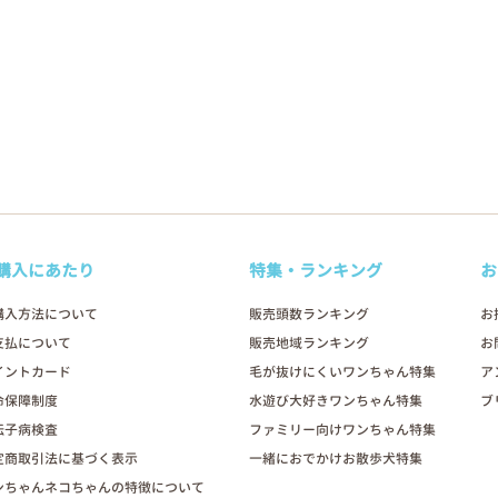
購入にあたり
特集・ランキング
お
購入方法について
販売頭数ランキング
お
支払について
販売地域ランキング
お
イントカード
毛が抜けにくいワンちゃん特集
ア
命保障制度
水遊び大好きワンちゃん特集
ブ
伝子病検査
ファミリー向けワンちゃん特集
定商取引法に基づく表示
一緒におでかけお散歩犬特集
ンちゃんネコちゃんの特徴について