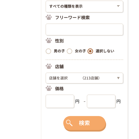
フリーワード検索
性別
男の子
女の子
選択しない
店舗
店舗を選択
（213店舗）
▼
価格
円
円
検索