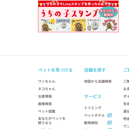
ペットを見つける
店舗を探す
ご
ワンちゃん
地図から店舗検索
ご
ネコちゃん
お
サービス
出産情報
ポ
画像検索
生
トリミング
ペット図鑑
遺
ペットホテル
あなたがペットを
特
飼うなら
動物病院
ワ