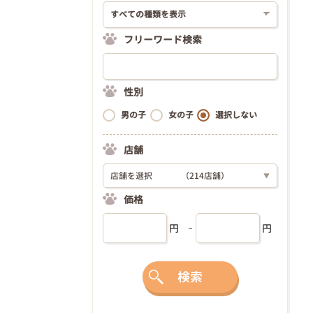
フリーワード検索
性別
男の子
女の子
選択しない
店舗
店舗を選択
（214店舗）
▼
価格
円
円
検索