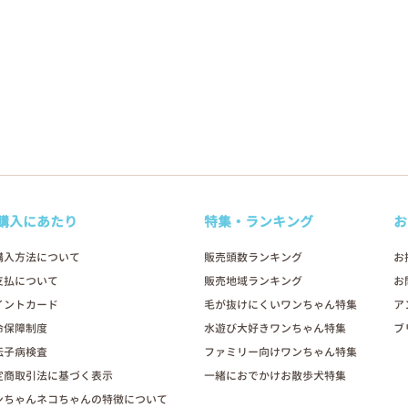
購入にあたり
特集・ランキング
お
購入方法について
販売頭数ランキング
お
支払について
販売地域ランキング
お
イントカード
毛が抜けにくいワンちゃん特集
ア
命保障制度
水遊び大好きワンちゃん特集
ブ
伝子病検査
ファミリー向けワンちゃん特集
定商取引法に基づく表示
一緒におでかけお散歩犬特集
ンちゃんネコちゃんの特徴について