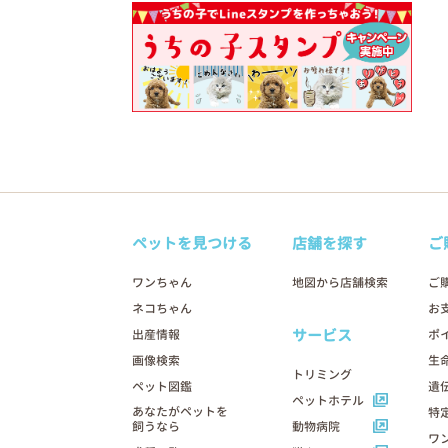
ペットを見つける
店舗を探す
ご
ワンちゃん
地図から店舗検索
ご
ネコちゃん
お
サービス
出産情報
ポ
画像検索
生
トリミング
ペット図鑑
遺
ペットホテル
あなたがペットを
特
飼うなら
動物病院
ワ