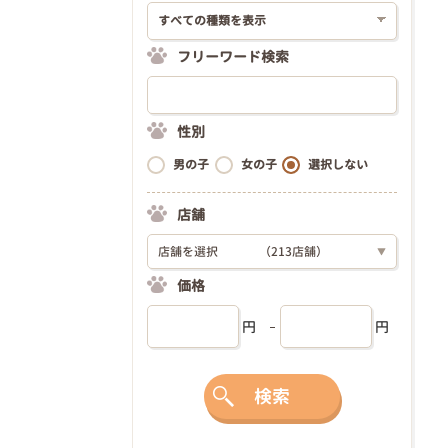
フリーワード検索
性別
男の子
女の子
選択しない
店舗
店舗を選択
（213店舗）
▼
価格
円
円
検索