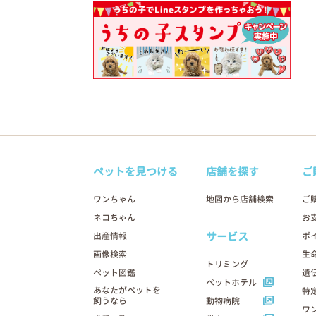
ペットを見つける
店舗を探す
ご
ワンちゃん
地図から店舗検索
ご
ネコちゃん
お
サービス
出産情報
ポ
画像検索
生
トリミング
ペット図鑑
遺
ペットホテル
あなたがペットを
特
飼うなら
動物病院
ワ