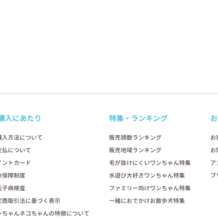
購入にあたり
特集・ランキング
お
購入方法について
販売頭数ランキング
お
支払について
販売地域ランキング
お
イントカード
毛が抜けにくいワンちゃん特集
ア
命保障制度
水遊び大好きワンちゃん特集
ブ
伝子病検査
ファミリー向けワンちゃん特集
定商取引法に基づく表示
一緒におでかけお散歩犬特集
ンちゃんネコちゃんの特徴について