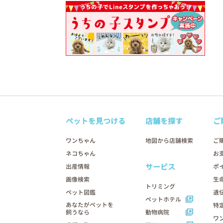
ペットを見つける
店舗を探す
ご
ワンちゃん
地図から店舗検索
ご
ネコちゃん
お
サービス
出産情報
ポ
画像検索
生
トリミング
ペット図鑑
遺
ペットホテル
あなたがペットを
特
飼うなら
動物病院
ワ