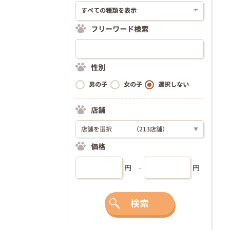
フリーワード検索
性別
男の子
女の子
選択しない
店舗
店舗を選択
（213店舗）
▼
価格
円
円
検索