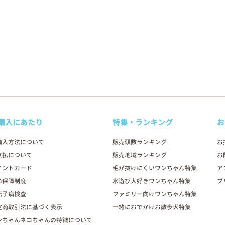
購入にあたり
特集・ランキング
お
購入方法について
販売頭数ランキング
お
支払について
販売地域ランキング
お
イントカード
毛が抜けにくいワンちゃん特集
ア
命保障制度
水遊び大好きワンちゃん特集
ブ
伝子病検査
ファミリー向けワンちゃん特集
定商取引法に基づく表示
一緒におでかけお散歩犬特集
ンちゃんネコちゃんの特徴について