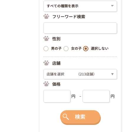
フリーワード検索
性別
男の子
女の子
選択しない
店舗
店舗を選択
（213店舗）
▼
価格
円
円
検索