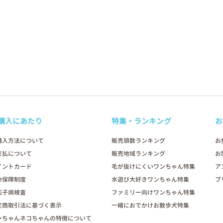
購入にあたり
特集・ランキング
お
購入方法について
販売頭数ランキング
お
支払について
販売地域ランキング
お
イントカード
毛が抜けにくいワンちゃん特集
ア
命保障制度
水遊び大好きワンちゃん特集
ブ
伝子病検査
ファミリー向けワンちゃん特集
定商取引法に基づく表示
一緒におでかけお散歩犬特集
ンちゃんネコちゃんの特徴について