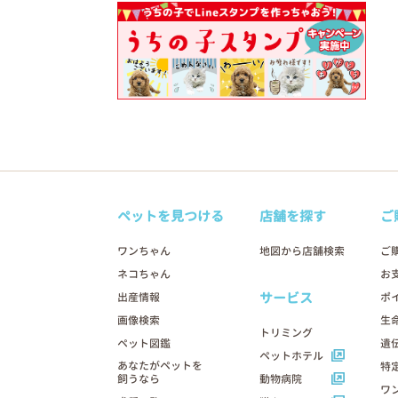
ペットを見つける
店舗を探す
ご
ワンちゃん
地図から店舗検索
ご
ネコちゃん
お
サービス
出産情報
ポ
画像検索
生
トリミング
ペット図鑑
遺
ペットホテル
あなたがペットを
特
飼うなら
動物病院
ワ