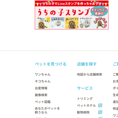
ペットを見つける
店舗を探す
ご
ワンちゃん
地図から店舗検索
ご
ネコちゃん
お
サービス
出産情報
ポ
画像検索
生
トリミング
ペット図鑑
遺
ペットホテル
あなたがペットを
特
飼うなら
動物病院
ワ