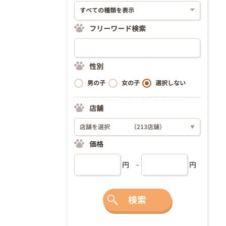
フリーワード検索
性別
男の子
女の子
選択しない
店舗
店舗を選択
（213店舗）
▼
価格
円
円
検索