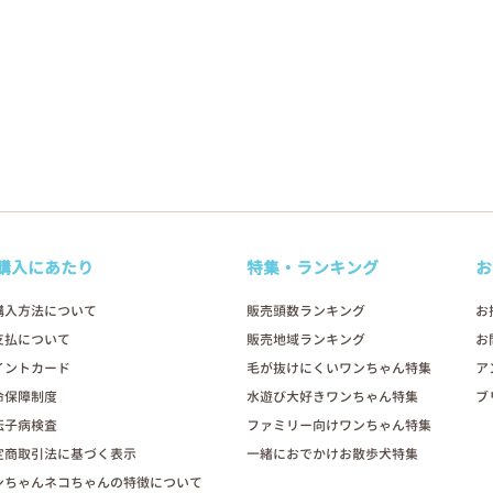
購入にあたり
特集・ランキング
お
購入方法について
販売頭数ランキング
お
支払について
販売地域ランキング
お
イントカード
毛が抜けにくいワンちゃん特集
ア
命保障制度
水遊び大好きワンちゃん特集
ブ
伝子病検査
ファミリー向けワンちゃん特集
定商取引法に基づく表示
一緒におでかけお散歩犬特集
ンちゃんネコちゃんの特徴について