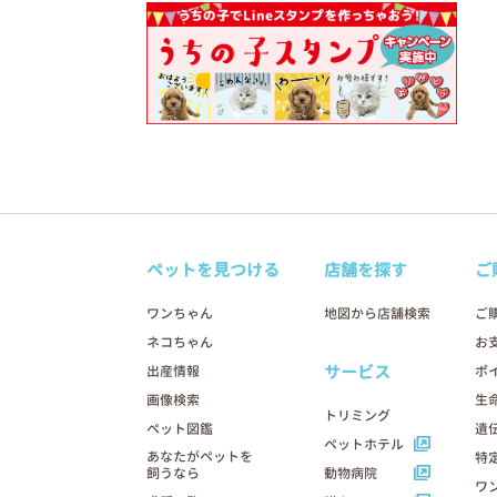
ペットを見つける
店舗を探す
ご
ワンちゃん
地図から店舗検索
ご
ネコちゃん
お
サービス
出産情報
ポ
画像検索
生
トリミング
ペット図鑑
遺
ペットホテル
あなたがペットを
特
飼うなら
動物病院
ワ