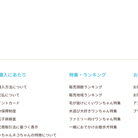
購入にあたり
特集・ランキング
お
購入方法について
販売頭数ランキング
お
支払について
販売地域ランキング
お
イントカード
毛が抜けにくいワンちゃん特集
ア
命保障制度
水遊び大好きワンちゃん特集
ブ
伝子病検査
ファミリー向けワンちゃん特集
定商取引法に基づく表示
一緒におでかけお散歩犬特集
ンちゃんネコちゃんの特徴について