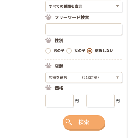
フリーワード検索
性別
男の子
女の子
選択しない
店舗
店舗を選択
（213店舗）
▼
価格
円
円
検索