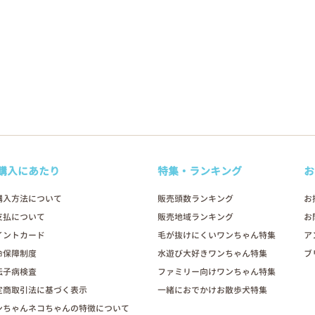
購入にあたり
特集・ランキング
お
購入方法について
販売頭数ランキング
お
支払について
販売地域ランキング
お
イントカード
毛が抜けにくいワンちゃん特集
ア
命保障制度
水遊び大好きワンちゃん特集
ブ
伝子病検査
ファミリー向けワンちゃん特集
定商取引法に基づく表示
一緒におでかけお散歩犬特集
ンちゃんネコちゃんの特徴について