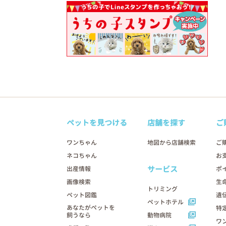
ペットを見つける
店舗を探す
ご
ワンちゃん
地図から店舗検索
ご
ネコちゃん
お
サービス
出産情報
ポ
画像検索
生
トリミング
ペット図鑑
遺
ペットホテル
あなたがペットを
特
飼うなら
動物病院
ワ