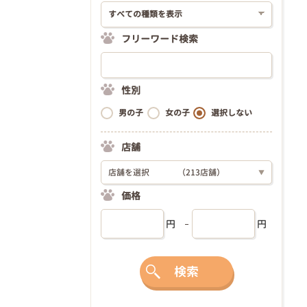
フリーワード検索
性別
男の子
女の子
選択しない
店舗
店舗を選択
（213店舗）
▼
価格
円
円
検索