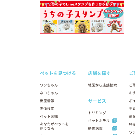
ペットを見つける
店舗を探す
ご
ワンちゃん
地図から店舗検索
ご
ネコちゃん
お
サービス
出産情報
ポ
画像検索
生
トリミング
ペット図鑑
遺
ペットホテル
あなたがペットを
特
飼うなら
動物病院
ワ