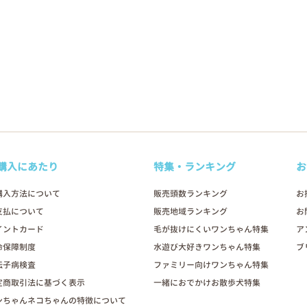
購入にあたり
特集・ランキング
お
購入方法について
販売頭数ランキング
お
支払について
販売地域ランキング
お
イントカード
毛が抜けにくいワンちゃん特集
ア
命保障制度
水遊び大好きワンちゃん特集
ブ
伝子病検査
ファミリー向けワンちゃん特集
定商取引法に基づく表示
一緒におでかけお散歩犬特集
ンちゃんネコちゃんの特徴について