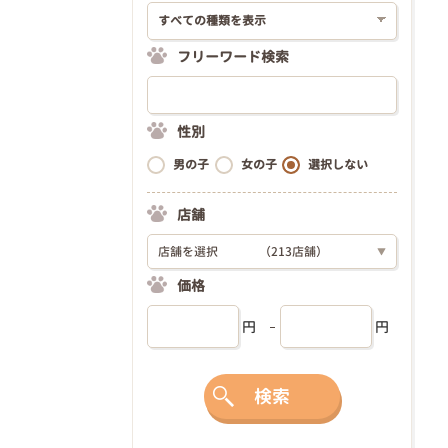
フリーワード検索
性別
男の子
女の子
選択しない
店舗
店舗を選択
（213店舗）
▼
価格
円
円
検索