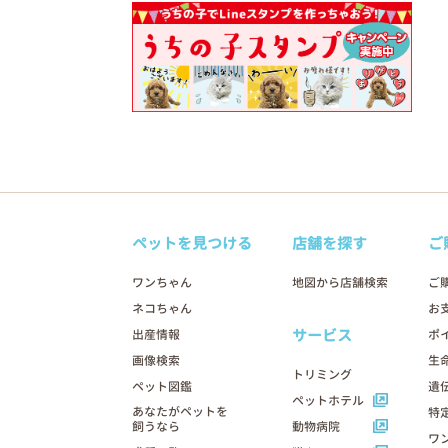
ペットを見つける
店舗を探す
ご
ワンちゃん
地図から店舗検索
ご
ネコちゃん
お
サービス
出産情報
ポ
画像検索
生
トリミング
ペット図鑑
遺
ペットホテル
あなたがペットを
特
飼うなら
動物病院
ワ