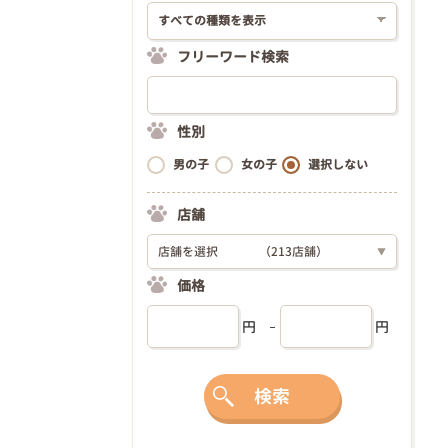
フリーワード検索
性別
男の子
女の子
選択しない
店舗
店舗を選択
（213店舗）
▼
価格
円
円
検索