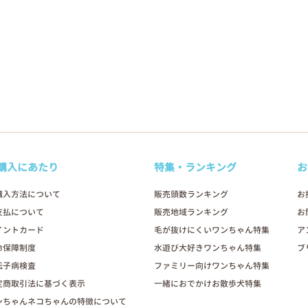
購入にあたり
特集・ランキング
お
購入方法について
販売頭数ランキング
お
支払について
販売地域ランキング
お
イントカード
毛が抜けにくいワンちゃん特集
ア
命保障制度
水遊び大好きワンちゃん特集
ブ
伝子病検査
ファミリー向けワンちゃん特集
定商取引法に基づく表示
一緒におでかけお散歩犬特集
ンちゃんネコちゃんの特徴について