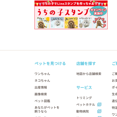
ペットを見つける
店舗を探す
ご
ワンちゃん
地図から店舗検索
ご
ネコちゃん
お
サービス
出産情報
ポ
画像検索
生
トリミング
ペット図鑑
遺
ペットホテル
あなたがペットを
特
飼うなら
動物病院
ワ