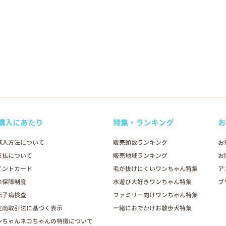
購入にあたり
特集・ランキング
お
購入方法について
販売頭数ランキング
お
支払について
販売地域ランキング
お
イントカード
毛が抜けにくいワンちゃん特集
ア
命保障制度
水遊び大好きワンちゃん特集
ブ
伝子病検査
ファミリー向けワンちゃん特集
定商取引法に基づく表示
一緒におでかけお散歩犬特集
ンちゃんネコちゃんの特徴について