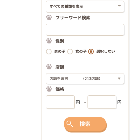
フリーワード検索
性別
男の子
女の子
選択しない
店舗
店舗を選択
（213店舗）
▼
価格
円
円
検索