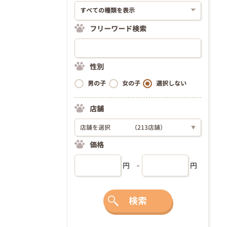
フリーワード検索
性別
男の子
女の子
選択しない
店舗
店舗を選択
（213店舗）
▼
価格
円
円
検索