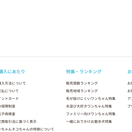
購入にあたり
特集・ランキング
お
購入方法について
販売頭数ランキング
お
支払について
販売地域ランキング
お
イントカード
毛が抜けにくいワンちゃん特集
ア
命保障制度
水遊び大好きワンちゃん特集
ブ
伝子病検査
ファミリー向けワンちゃん特集
定商取引法に基づく表示
一緒におでかけお散歩犬特集
ンちゃんネコちゃんの特徴について