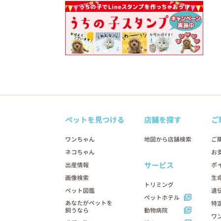
ペットを見つける
店舗を探す
ご
ワンちゃん
地図から店舗検索
ご
ネコちゃん
お
サービス
出産情報
ポ
画像検索
生
トリミング
ペット図鑑
遺
ペットホテル
あなたがペットを
特
飼うなら
動物病院
ワ