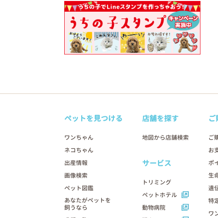
ペットを見つける
店舗を探す
ご
ワンちゃん
地図から店舗検索
ご
ネコちゃん
お
サービス
出産情報
ポ
画像検索
生
トリミング
ペット図鑑
遺
ペットホテル
あなたがペットを
特
飼うなら
動物病院
ワ