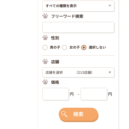
フリーワード検索
性別
男の子
女の子
選択しない
店舗
店舗を選択
（213店舗）
▼
価格
円
円
検索