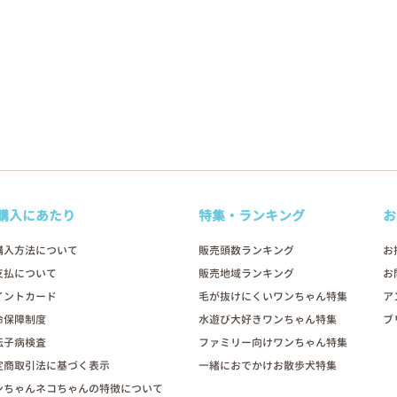
購入にあたり
特集・ランキング
お
購入方法について
販売頭数ランキング
お
支払について
販売地域ランキング
お
イントカード
毛が抜けにくいワンちゃん特集
ア
命保障制度
水遊び大好きワンちゃん特集
ブ
伝子病検査
ファミリー向けワンちゃん特集
定商取引法に基づく表示
一緒におでかけお散歩犬特集
ンちゃんネコちゃんの特徴について