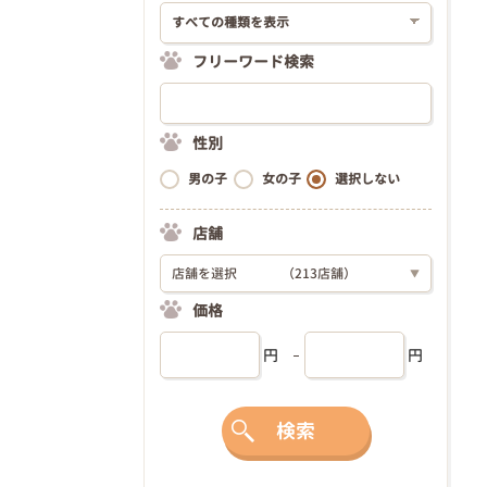
フリーワード検索
性別
男の子
女の子
選択しない
店舗
店舗を選択
（213店舗）
▼
価格
円
円
検索