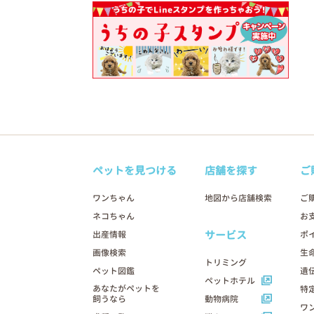
ペットを見つける
店舗を探す
ご
ワンちゃん
地図から店舗検索
ご
ネコちゃん
お
サービス
出産情報
ポ
画像検索
生
トリミング
ペット図鑑
遺
ペットホテル
あなたがペットを
特
飼うなら
動物病院
ワ