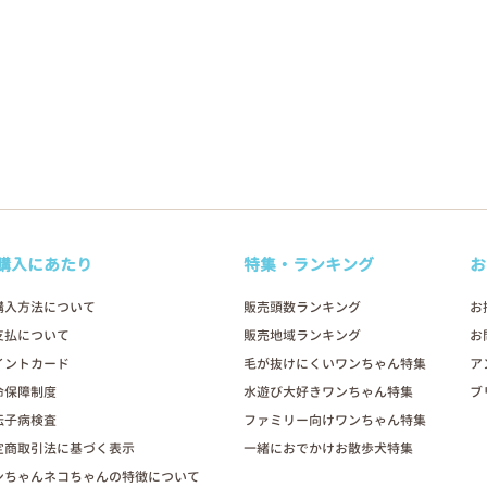
購入にあたり
特集・ランキング
お
購入方法について
販売頭数ランキング
お
支払について
販売地域ランキング
お
イントカード
毛が抜けにくいワンちゃん特集
ア
命保障制度
水遊び大好きワンちゃん特集
ブ
伝子病検査
ファミリー向けワンちゃん特集
定商取引法に基づく表示
一緒におでかけお散歩犬特集
ンちゃんネコちゃんの特徴について