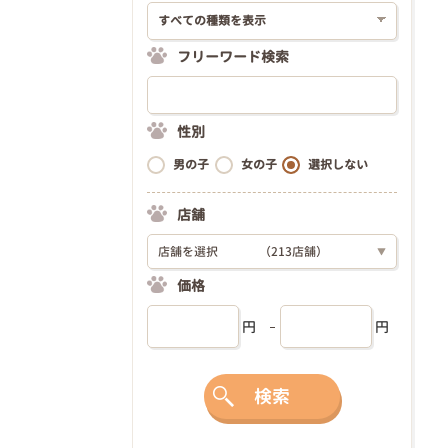
フリーワード検索
性別
男の子
女の子
選択しない
店舗
店舗を選択
（213店舗）
▼
価格
円
円
検索