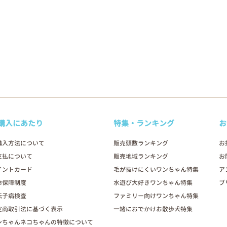
購入にあたり
特集・ランキング
お
購入方法について
販売頭数ランキング
お
支払について
販売地域ランキング
お
イントカード
毛が抜けにくいワンちゃん特集
ア
命保障制度
水遊び大好きワンちゃん特集
ブ
伝子病検査
ファミリー向けワンちゃん特集
定商取引法に基づく表示
一緒におでかけお散歩犬特集
ンちゃんネコちゃんの特徴について