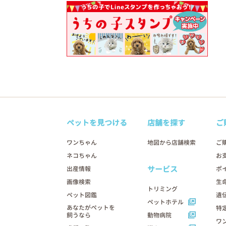
ペットを見つける
店舗を探す
ご
ワンちゃん
地図から店舗検索
ご
ネコちゃん
お
サービス
出産情報
ポ
画像検索
生
トリミング
ペット図鑑
遺
ペットホテル
あなたがペットを
特
飼うなら
動物病院
ワ