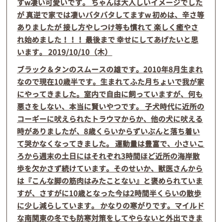
すw凄い可愛いです。 ちゃんは大人しいイメージでした
が 真逆で家では凄いバタバタしてますw 初めは、辛さ等
ありましたが 接し方やしつけ等も慣れて 楽しく癒やさ
れ始めました！！！ 最後まで 幸せにしてあげたいと思
います。 2019/10/10（木）
ブラック＆タンのスムースの雄です。2010年8月生まれ
なので現在10歳半です。生まれてふた月ちょいで我が家
にやってきました。室内で自由に飼っていますが、何も
悪さをしない、本当に賢いやつです。 子犬時代に近所の
コーギーに吠えられたトラウマからか、他の犬に吠える
時がありましたが、8歳くらいからずいぶんと落ち着い
て哭かなくなってきました。 運動量は豊富で、小さいこ
ろから週末の土日にはそれぞれ3時間ほど近所の海岸散
歩を欠かさず続けています。そのせいか、獣医さんから
は『こんな脚の筋肉はみたことない』と褒められていま
すが、さすがに10歳となった今は2時間半くらいの散歩
に少し減らしています。 かなりの寒がりです。マイルド
な南関東の冬でも防寒対策をしてやらないと外出できま