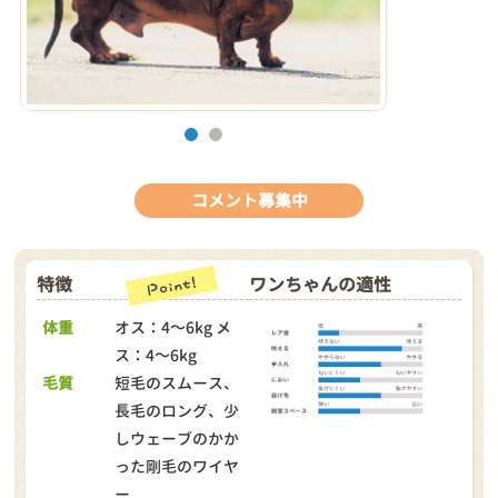
1
2
コメント募集中
特徴
ワンちゃんの適性
体重
オス：4～6kg メ
ス：4～6kg
毛質
短毛のスムース、
長毛のロング、少
しウェーブのかか
った剛毛のワイヤ
ー