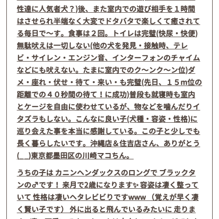
性達に人気者犬？)後、また室内での遊び相手を１時間
はさせられ半端なく大変でドタバタで楽しくて癒されて
る毎日で〜す。食事は２回。トイレは完璧(快尿・快便)
無駄吠えは一切しない(他の犬を発見・接触時、テレ
ビ・サイレン・エンジン音、インターフォンのチャイム
などにも吠えない。たまに室内でのク〜ンク〜ン位)ダ
メ・座れ・伏せ・待て・来い・も完璧(先日、１５m位の
距離での４０秒間の待て！に成功)普段も就寝時も室内
とケージを自由に使わせているが、物などを噛んだりイ
タズラもしない。こんなに良い子(犬種・容姿・性格)に
巡り会えた事を本当に感謝している。この子と少しでも
長く暮らしたいです。沖縄店＆住吉店さん、ありがとう
(_ _)東京都墨田区の川崎マコちん。
うちの子は カニンヘンダックスのロングで ブラックタ
ンの♂です！ 来月で2歳になります✨ 容姿は凄く整って
いて 性格は凄いヘタレビビりですwww （覚えが早く凄
く賢い子です） 外に出ると飛んでいるみたいに 走りま