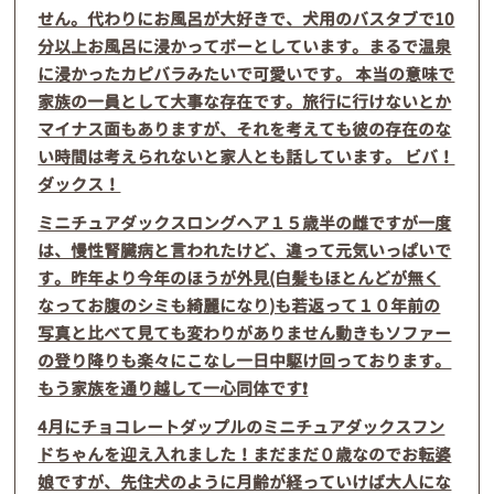
せん。代わりにお風呂が大好きで、犬用のバスタブで10
分以上お風呂に浸かってボーとしています。まるで温泉
に浸かったカピバラみたいで可愛いです。 本当の意味で
家族の一員として大事な存在です。旅行に行けないとか
マイナス面もありますが、それを考えても彼の存在のな
い時間は考えられないと家人とも話しています。 ビバ！
ダックス！
ミニチュアダックスロングヘア１５歳半の雌ですが一度
は、慢性腎臓病と言われたけど、違って元気いっぱいで
す。昨年より今年のほうが外見(白髪もほとんどが無く
なってお腹のシミも綺麗になり)も若返って１０年前の
写真と比べて見ても変わりがありません動きもソファー
の登り降りも楽々にこなし一日中駆け回っております。
もう家族を通り越して一心同体です❗️
4月にチョコレートダップルのミニチュアダックスフン
ドちゃんを迎え入れました！まだまだ０歳なのでお転婆
娘ですが、先住犬のように月齢が経っていけば大人にな