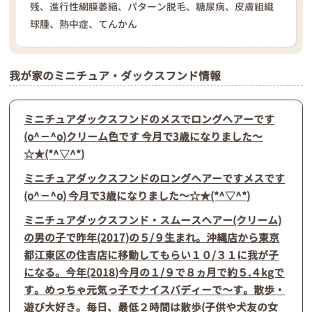
残、進行性網膜萎縮、パターン脱毛、糖尿病、皮膚組織
球腫、熱中症、てんかん
我が家のミニチュア・ダックスフンド情報
ミニチュアダックスフンドのメスでロングヘアーです
(o^－^o)クリーム色です 今月で3歳になりました～
☆★(*^▽^*)
ミニチュアダックスフンドのロングヘアーですメスです
(o^－^o) 今月で3歳になりました～☆★(*^▽^*)
ミニチュアダックスフンド・スムースヘアー(クリーム)
の男の子で昨年(2017)の５/９生まれ。沖縄店から東京
都江東区の住吉店に移動してもらい１０/３１に我が子
になる。今年(2018)今月の１/９で８ヵ月で約５.４kgで
す。めっちゃ元気っ子でナイスバディーで〜す。散歩・
遊び大好き。毎日、最低２時間は散歩(子供や犬友の女