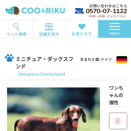
お問い合わせはこちら
0570-07-1122
10:00～20:00（ナビダイヤル）
お気に入り
ペット検索
店舗を探す
MENU
ミニチュア・ダックスフ
生まれた国:ドイツ
ンド
Miniature Dachshund
ワンち
ゃんの
個性