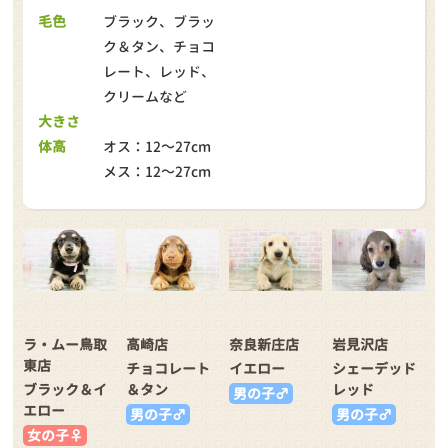
毛色
ブラック、ブラッ
ク＆タン、チョコ
レート、レッド、
クリームなど
大きさ
体高
オス：12～27cm
メス：12～27cm
ラ・ムー鳥取
高崎店
奈良新庄店
岩見沢店
東店
チョコレート
イエロー
シェーデッド
ブラック＆イ
＆タン
レッド
男の子♂
エロー
男の子♂
男の子♂
女の子♀