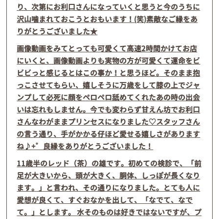
り、次第にお利口さんになっていくと思うと今のうちに
沢山噛まれておこうとおもいます！(笑)素敵なご縁をあ
りがとうございました★
画像動画をみてとっても可愛くて高速2時間かけてお店
にいくと、画像動画よりも実物の方が可愛くて運命をビ
ビビっと感じるとはこの事か！と思うほど。そのまま抱
っこさせてもらい、嬉しそうに万歳をして膝の上でジャ
ンプして必死に顔をペロペロ舐めてくれたあの時の出会
いは忘れもしません。今でも変わらず甘えん坊でお利口
さんなわがままプリンセスになりました♡スタッフさん
の言う通り、手がかかる仔ほど愛せる嬉しさがあります
ね♪+゜良縁をありがとうございました！
11歳半のレッド（茶）の雄です。初めての検診で、「前
足が大きいから、頭が大きく、胴体、しっぽが長くなり
ます。」と言われ、その通りになりました。とても人に
愛想が良くて、すぐおなかを出して、「なでて、なで
て。」とします。 水そのものは好きではないですが、プ