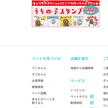
ペットを見つける
店舗を探す
ご
ワンちゃん
地図から店舗検索
ご
ネコちゃん
お
サービス
出産情報
ポ
画像検索
生
トリミング
ペット図鑑
遺
ペットホテル
あなたがペットを
特
飼うなら
動物病院
ワ