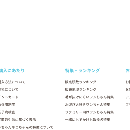
購入にあたり
特集・ランキング
お
購入方法について
販売頭数ランキング
お
支払について
販売地域ランキング
お
イントカード
毛が抜けにくいワンちゃん特集
ア
命保障制度
水遊び大好きワンちゃん特集
ブ
伝子病検査
ファミリー向けワンちゃん特集
定商取引法に基づく表示
一緒におでかけお散歩犬特集
ンちゃんネコちゃんの特徴について