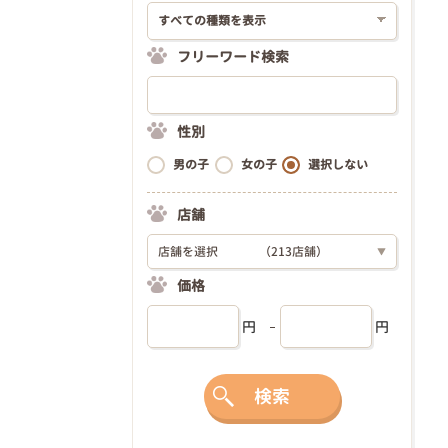
フリーワード検索
性別
男の子
女の子
選択しない
店舗
店舗を選択
（213店舗）
▼
価格
円
円
検索