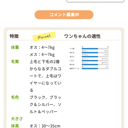
コメント募集中
特徴
ワンちゃんの適性
体重
オス：4～7kg
メス：4～7kg
毛質
上毛と下毛の2層
からなるダブルコ
ートで、上毛はワ
イヤーになってい
る
毛色
ブラック、ブラッ
ク＆シルバー、ソ
ルト＆ペッパー
大きさ
体高
オス：30～35cm