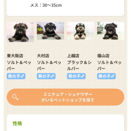
メス：30～35cm
東大阪店
大村店
上越店
福山店
ソルト＆ペッ
ソルト＆ペッ
ブラック＆シ
ソルト＆ペッ
パー
パー
ルバー
パー
男の子♂
男の子♂
男の子♂
男の子♂
ミニチュア・シュナウザー
がいるペットショップを探す
性格