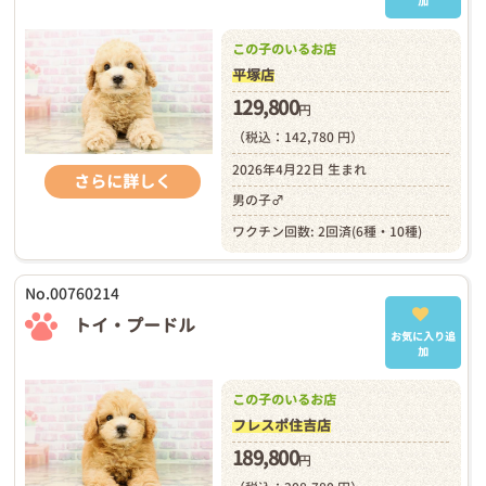
加
この子のいるお店
平塚店
129,800
円
（税込：142,780 円）
2026年4月22日 生まれ
さらに詳しく
男の子♂
ワクチン回数: 2回済(6種・10種)
No.00760214
トイ・プードル
お気に入り追
加
この子のいるお店
フレスポ住吉店
189,800
円