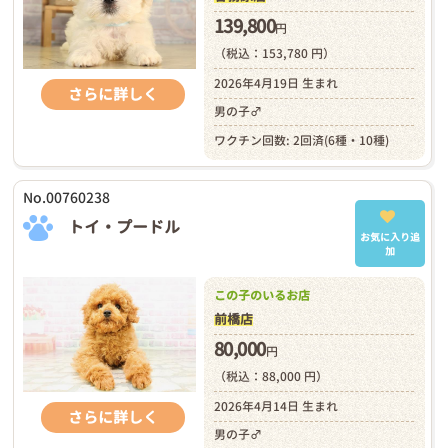
139,800
円
（税込：153,780 円）
2026年4月19日 生まれ
さらに詳しく
男の子♂
ワクチン回数: 2回済(6種・10種)
No.00760238
トイ・プードル
お気に入り追
加
この子のいるお店
前橋店
80,000
円
（税込：88,000 円）
2026年4月14日 生まれ
さらに詳しく
男の子♂