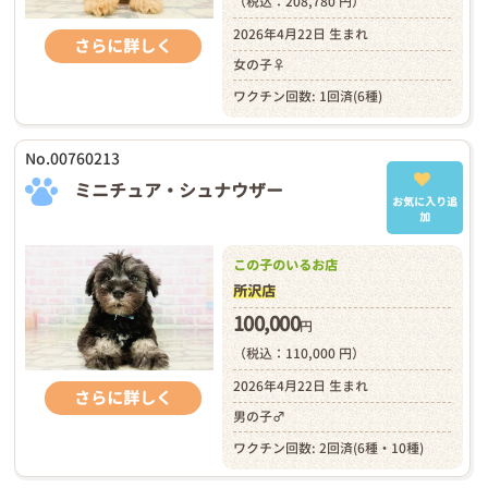
（税込：208,780 円）
2026年4月22日 生まれ
さらに詳しく
女の子♀
ワクチン回数: 1回済(6種)
No.00760213
ミニチュア・シュナウザー
お気に入り追
加
この子のいるお店
所沢店
100,000
円
（税込：110,000 円）
2026年4月22日 生まれ
さらに詳しく
男の子♂
ワクチン回数: 2回済(6種・10種)