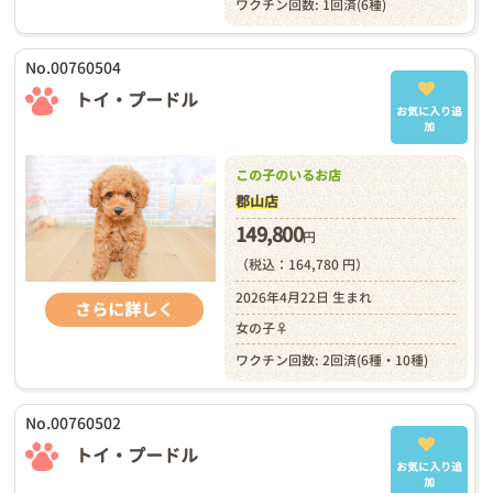
ワクチン回数: 1回済(6種)
No.00760504
トイ・プードル
お気に入り追
加
この子のいるお店
郡山店
149,800
円
（税込：164,780 円）
2026年4月22日 生まれ
さらに詳しく
女の子♀
ワクチン回数: 2回済(6種・10種)
No.00760502
トイ・プードル
お気に入り追
加