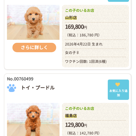
この子のいるお店
山形店
169,800
円
（税込：186,780 円）
2026年4月22日 生まれ
さらに詳しく
女の子♀
ワクチン回数: 1回済(6種)
No.00760499
トイ・プードル
お気に入り追
加
この子のいるお店
福島店
129,800
円
（税込：142,780 円）