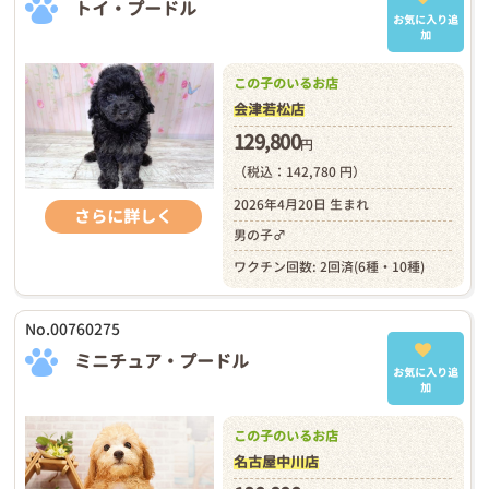
トイ・プードル
お気に入り追
加
この子のいるお店
会津若松店
129,800
円
（税込：142,780 円）
2026年4月20日 生まれ
さらに詳しく
男の子♂
ワクチン回数: 2回済(6種・10種)
No.00760275
ミニチュア・プードル
お気に入り追
加
この子のいるお店
名古屋中川店