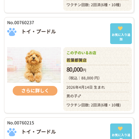
ワクチン回数: 2回済(6種・10種)
No.00760237
トイ・プードル
お気に入り追
加
この子のいるお店
若葉都賀店
80,000
円
（税込：88,000 円）
2026年4月14日 生まれ
さらに詳しく
男の子♂
ワクチン回数: 2回済(6種・10種)
No.00760215
トイ・プードル
お気に入り追