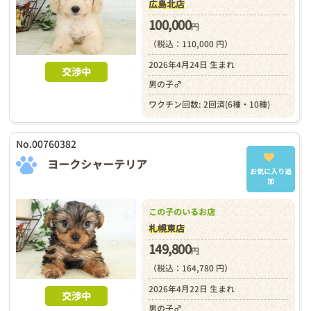
広島北店
100,000
円
（税込：110,000 円）
2026年4月24日 生まれ
交渉中
男の子♂
ワクチン回数: 2回済(6種・10種)
No.00760382
ヨークシャーテリア
お気に入り追
加
この子のいるお店
札幌東店
149,800
円
（税込：164,780 円）
2026年4月22日 生まれ
交渉中
男の子♂