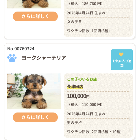
（税込：186,780 円）
2026年4月24日 生まれ
さらに詳しく
女の子♀
ワクチン回数: 1回済(6種)
No.00760324
ヨークシャーテリア
お気に入り追
加
この子のいるお店
長津田店
100,000
円
（税込：110,000 円）
2026年4月24日 生まれ
さらに詳しく
男の子♂
ワクチン回数: 2回済(6種・10種)