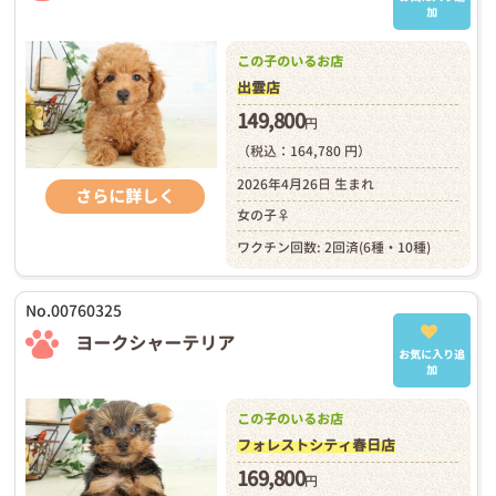
加
この子のいるお店
出雲店
149,800
円
（税込：164,780 円）
2026年4月26日 生まれ
さらに詳しく
女の子♀
ワクチン回数: 2回済(6種・10種)
No.00760325
ヨークシャーテリア
お気に入り追
加
この子のいるお店
フォレストシティ春日店
169,800
円