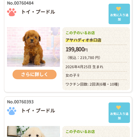
No.00760484
トイ・プードル
お気に入り追
加
この子のいるお店
アヤハディオ水口店
199,800
円
（税込：219,780 円）
2026年4月25日 生まれ
さらに詳しく
女の子♀
ワクチン回数: 2回済(6種・10種)
No.00760393
トイ・プードル
お気に入り追
加
この子のいるお店