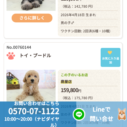
（税込：142,780 円）
2026年4月18日 生まれ
さらに詳しく
男の子♂
ワクチン回数: 2回済(6種・10種)
No.00760144
トイ・プードル
お気に入り追
加
この子のいるお店
鹿屋店
159,800
円
（税込：175,780 円）
お問い合わせはこちら
2026年4月21日 生まれ
Lineで
0570-07-1122
さらに詳しく
女の子♀
問い合せ
10:00～20:00（ナビダイヤ
ワクチン回数: 2回済(6種・10種)
ル）