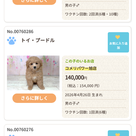
さらに詳しく
男の子♂
ワクチン回数: 2回済(6種・10種)
No.00760286
トイ・プードル
お気に入り追
加
この子のいるお店
コメリパワー旭店
140,000
円
（税込：154,000 円）
2026年4月26日 生まれ
さらに詳しく
男の子♂
ワクチン回数: 1回済(6種)
No.00760276