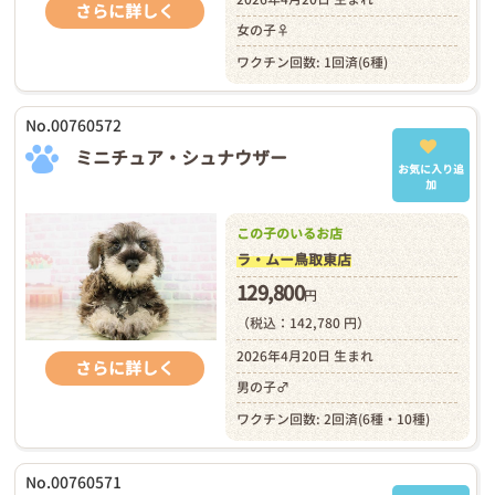
さらに詳しく
女の子♀
ワクチン回数: 1回済(6種)
No.00760572
ミニチュア・シュナウザー
お気に入り追
加
この子のいるお店
ラ・ムー鳥取東店
129,800
円
（税込：142,780 円）
2026年4月20日 生まれ
さらに詳しく
男の子♂
ワクチン回数: 2回済(6種・10種)
No.00760571