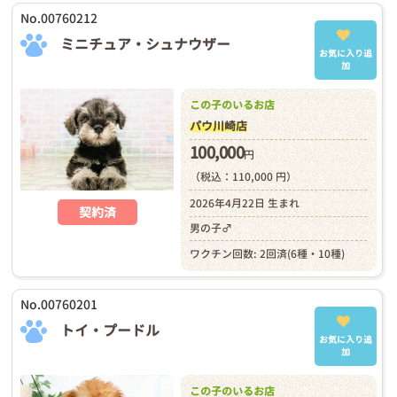
No.00760212
ミニチュア・シュナウザー
お気に入り追
加
この子のいるお店
パウ川崎店
100,000
円
（税込：110,000 円）
2026年4月22日 生まれ
契約済
男の子♂
ワクチン回数: 2回済(6種・10種)
No.00760201
トイ・プードル
お気に入り追
加
この子のいるお店