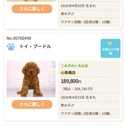
2026年4月20日 生まれ
さらに詳しく
男の子♂
ワクチン回数: 2回済(6種・10種)
No.00760498
トイ・プードル
お気に入り追
加
この子のいるお店
心斎橋店
189,800
円
（税込：208,780 円）
2026年4月25日 生まれ
さらに詳しく
男の子♂
ワクチン回数: 2回済(6種・10種)