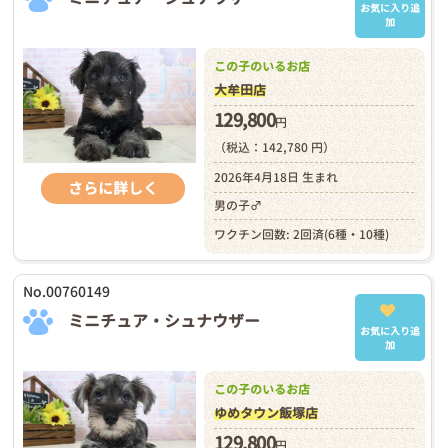
お気に入り追
加
この子のいるお店
大牟田店
129,800
円
（税込：142,780 円）
2026年4月18日 生まれ
さらに詳しく
男の子♂
ワクチン回数: 2回済(6種・10種)
No.00760149
ミニチュア・シュナウザー
お気に入り追
加
この子のいるお店
ゆめタウン飯塚店
129,800
円