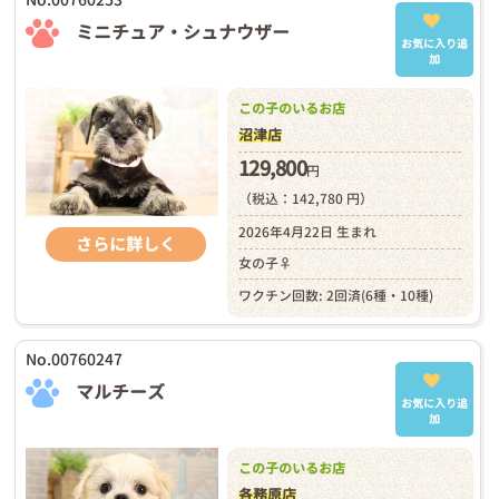
ミニチュア・シュナウザー
お気に入り追
加
この子のいるお店
沼津店
129,800
円
（税込：142,780 円）
2026年4月22日 生まれ
さらに詳しく
女の子♀
ワクチン回数: 2回済(6種・10種)
No.00760247
マルチーズ
お気に入り追
加
この子のいるお店
各務原店