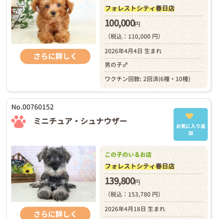
フォレストシティ春日店
100,000
円
（税込：110,000 円）
2026年4月4日 生まれ
さらに詳しく
男の子♂
ワクチン回数: 2回済(6種・10種)
No.00760152
ミニチュア・シュナウザー
お気に入り追
加
この子のいるお店
フォレストシティ春日店
139,800
円
（税込：153,780 円）
2026年4月18日 生まれ
さらに詳しく