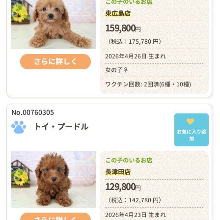
この子のいるお店
東広島店
159,800
円
（税込：175,780 円）
2026年4月26日 生まれ
さらに詳しく
女の子♀
ワクチン回数: 2回済(6種・10種)
No.00760305
トイ・プードル
お気に入り追
加
この子のいるお店
長津田店
129,800
円
（税込：142,780 円）
2026年4月23日 生まれ