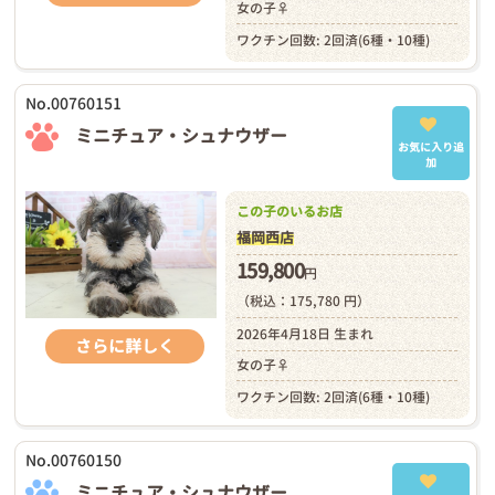
女の子♀
ワクチン回数: 2回済(6種・10種)
No.00760151
ミニチュア・シュナウザー
お気に入り追
加
この子のいるお店
福岡西店
159,800
円
（税込：175,780 円）
2026年4月18日 生まれ
さらに詳しく
女の子♀
ワクチン回数: 2回済(6種・10種)
No.00760150
ミニチュア・シュナウザー