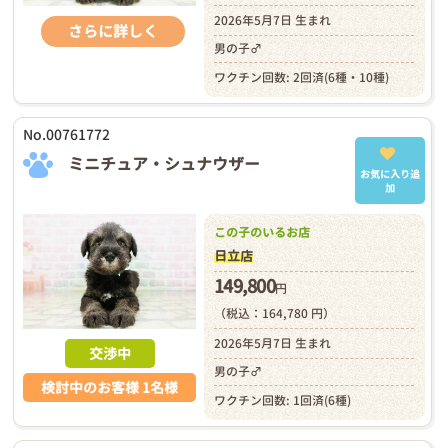
2026年5月7日 生まれ
さらに詳しく
男の子♂
ワクチン回数: 2回済(6種・10種)
No.00761772
ミニチュア・シュナウザー
お気に入り追
加
この子のいるお店
日立店
149,800
円
（税込：164,780 円）
2026年5月7日 生まれ
交渉中
男の子♂
検討中のお客様 1名様
ワクチン回数: 1回済(6種)