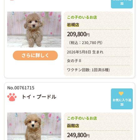
加
この子のいるお店
岩槻店
209,800
円
（税込：230,780 円）
2026年5月8日 生まれ
さらに詳しく
女の子♀
ワクチン回数: 1回済(6種)
No.00761715
トイ・プードル
お気に入り追
加
この子のいるお店
函館店
249,800
円