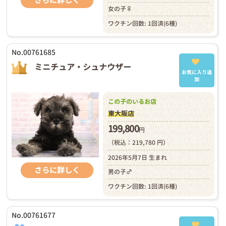
さらに詳しく
女の子♀
ワクチン回数: 1回済(6種)
No.00761685
ミニチュア・シュナウザー
お気に入り追
加
この子のいるお店
東大阪店
199,800
円
（税込：219,780 円）
2026年5月7日 生まれ
さらに詳しく
男の子♂
ワクチン回数: 1回済(6種)
No.00761677