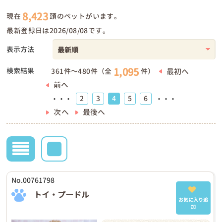
8,423
現在
頭のペットがいます。
最新登録日は2026/08/08です。
表示方法
1,095
検索結果
最初へ
361件～480件（全
件）
前へ
2
3
4
5
6
・・・
・・・
次へ
最後へ
No.00761798
トイ・プードル
お気に入り追
加