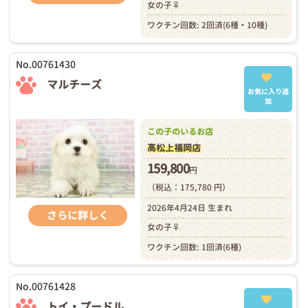
女の子♀
ワクチン回数: 2回済(6種・10種)
No.00761430
マルチーズ
お気に入り追
加
この子のいるお店
高松上福岡店
159,800
円
（税込：175,780 円）
2026年4月24日 生まれ
さらに詳しく
女の子♀
ワクチン回数: 1回済(6種)
No.00761428
トイ・プードル