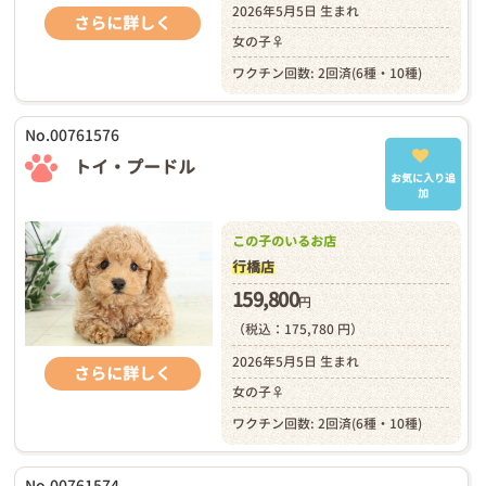
2026年5月5日 生まれ
さらに詳しく
女の子♀
ワクチン回数: 2回済(6種・10種)
No.00761576
トイ・プードル
お気に入り追
加
この子のいるお店
行橋店
159,800
円
（税込：175,780 円）
2026年5月5日 生まれ
さらに詳しく
女の子♀
ワクチン回数: 2回済(6種・10種)
No.00761574