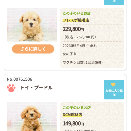
加
この子のいるお店
フレスポ稲毛店
229,800
円
（税込：252,780 円）
2026年5月4日 生まれ
さらに詳しく
女の子♀
ワクチン回数: 1回済(6種)
No.00761506
トイ・プードル
お気に入り追
加
この子のいるお店
DCM館林店
149,800
円