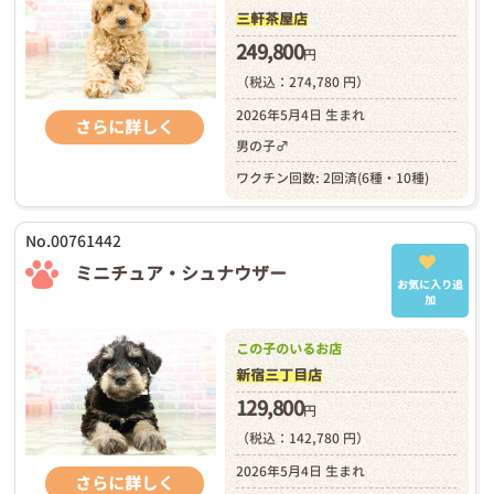
三軒茶屋店
249,800
円
（税込：274,780 円）
2026年5月4日 生まれ
さらに詳しく
男の子♂
ワクチン回数: 2回済(6種・10種)
No.00761442
ミニチュア・シュナウザー
お気に入り追
加
この子のいるお店
新宿三丁目店
129,800
円
（税込：142,780 円）
2026年5月4日 生まれ
さらに詳しく