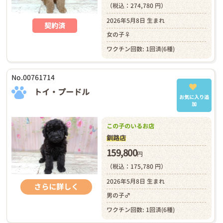
（税込：274,780 円）
2026年5月8日 生まれ
契約済
女の子♀
ワクチン回数: 1回済(6種)
No.00761714
トイ・プードル
お気に入り追
加
この子のいるお店
釧路店
159,800
円
（税込：175,780 円）
2026年5月8日 生まれ
さらに詳しく
男の子♂
ワクチン回数: 1回済(6種)