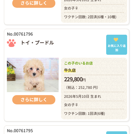
さらに詳しく
女の子♀
ワクチン回数: 2回済(6種・10種)
No.00761796
トイ・プードル
お気に入り追
加
この子のいるお店
牛久店
229,800
円
（税込：252,780 円）
2026年5月10日 生まれ
さらに詳しく
女の子♀
ワクチン回数: 1回済(6種)
No.00761795