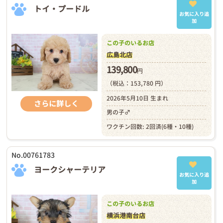
トイ・プードル
お気に入り追
加
この子のいるお店
広島北店
139,800
円
（税込：153,780 円）
2026年5月10日 生まれ
さらに詳しく
男の子♂
ワクチン回数: 2回済(6種・10種)
No.00761783
ヨークシャーテリア
お気に入り追
加
この子のいるお店
横浜港南台店