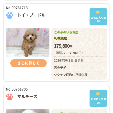
No.00761713
トイ・プードル
お気に入り追
加
この子のいるお店
札幌東店
179,800
円
（税込：197,780 円）
2026年5月8日 生まれ
さらに詳しく
男の子♂
ワクチン回数: 1回済(6種)
No.00761705
マルチーズ
お気に入り追
加