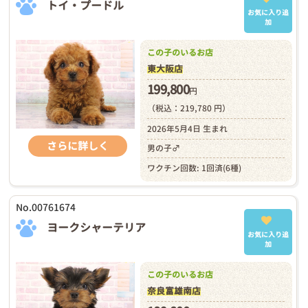
トイ・プードル
お気に入り追
加
この子のいるお店
東大阪店
199,800
円
（税込：219,780 円）
2026年5月4日 生まれ
さらに詳しく
男の子♂
ワクチン回数: 1回済(6種)
No.00761674
ヨークシャーテリア
お気に入り追
加
この子のいるお店
奈良富雄南店