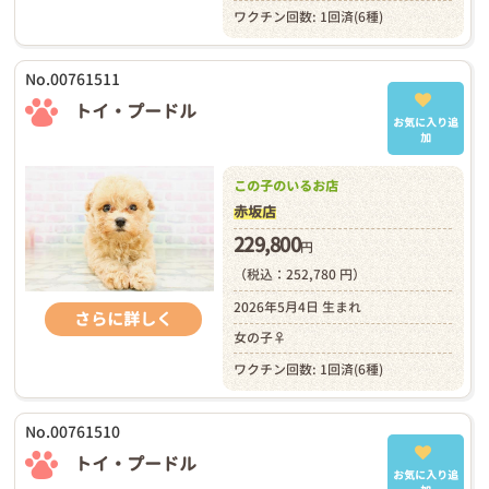
ワクチン回数: 1回済(6種)
No.00761511
トイ・プードル
お気に入り追
加
この子のいるお店
赤坂店
229,800
円
（税込：252,780 円）
2026年5月4日 生まれ
さらに詳しく
女の子♀
ワクチン回数: 1回済(6種)
No.00761510
トイ・プードル
お気に入り追