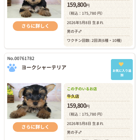
159,800
円
（税込：175,780 円）
2026年5月8日 生まれ
さらに詳しく
男の子♂
ワクチン回数: 2回済(6種・10種)
No.00761782
ヨークシャーテリア
お気に入り追
加
この子のいるお店
牛久店
159,800
円
（税込：175,780 円）
2026年5月8日 生まれ
さらに詳しく
男の子♂