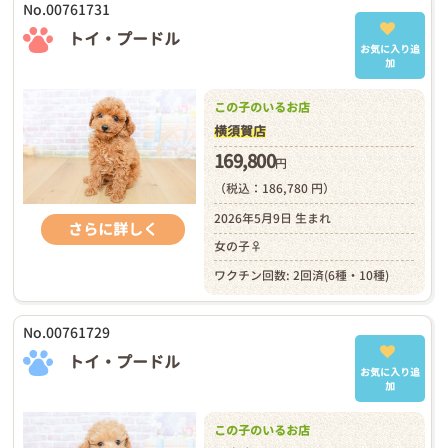
No.00761731
トイ・プードル
お気に入り追
加
この子のいるお店
横須賀店
169,800
円
（税込：186,780 円）
2026年5月9日 生まれ
さらに詳しく
女の子♀
ワクチン回数: 2回済(6種・10種)
No.00761729
トイ・プードル
お気に入り追
加
この子のいるお店