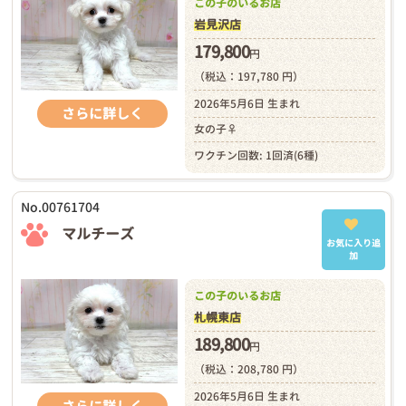
この子のいるお店
岩見沢店
179,800
円
（税込：197,780 円）
2026年5月6日 生まれ
さらに詳しく
女の子♀
ワクチン回数: 1回済(6種)
No.00761704
マルチーズ
お気に入り追
加
この子のいるお店
札幌東店
189,800
円
（税込：208,780 円）
2026年5月6日 生まれ