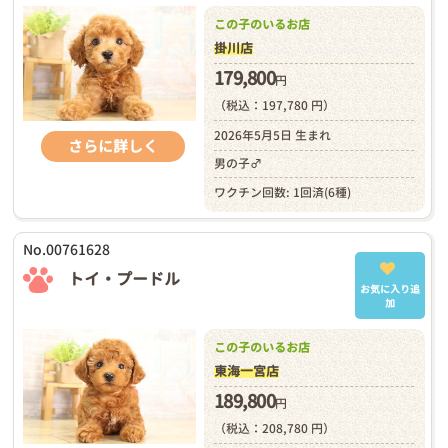
この子のいるお店
掛川店
179,800
円
（税込：197,780 円）
2026年5月5日 生まれ
さらに詳しく
男の子♂
ワクチン回数: 1回済(6種)
No.00761628
トイ・プードル
お気に入り追
加
この子のいるお店
東海一宮店
189,800
円
（税込：208,780 円）