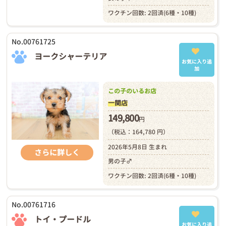
ワクチン回数: 2回済(6種・10種)
No.00761725
ヨークシャーテリア
お気に入り追
加
この子のいるお店
一関店
149,800
円
（税込：164,780 円）
2026年5月8日 生まれ
さらに詳しく
男の子♂
ワクチン回数: 2回済(6種・10種)
No.00761716
トイ・プードル
お気に入り追