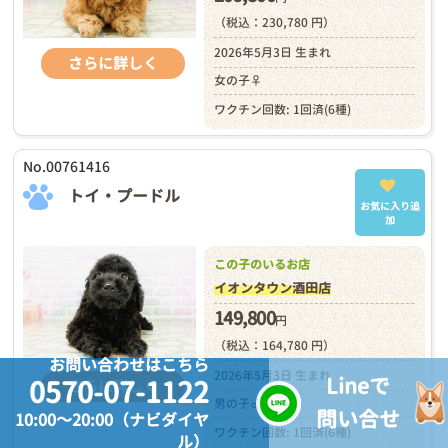
（税込：230,780 円）
2026年5月3日 生まれ
さらに詳しく
女の子♀
ワクチン回数: 1回済(6種)
No.00761416
トイ・プードル
お気に入り追
加
この子のいるお店
イオンタウン酒田店
149,800
円
（税込：164,780 円）
お問い合わせはこちら
2026年5月3日 生まれ
Lineで
0570-07-1122
さらに詳しく
男の子♂
問い合せ
10:00～20:00（ナビダイヤ
ワクチン回数: 1回済(6種)
ル）