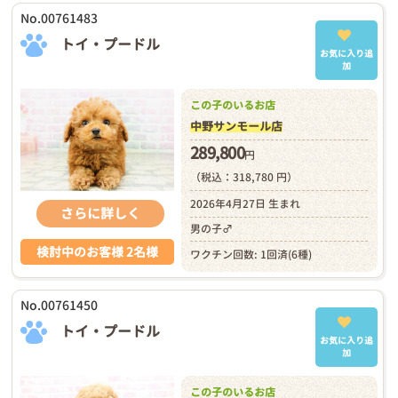
No.00761483
トイ・プードル
お気に入り追
加
この子のいるお店
中野サンモール店
289,800
円
（税込：318,780 円）
2026年4月27日 生まれ
さらに詳しく
男の子♂
検討中のお客様 2名様
ワクチン回数: 1回済(6種)
No.00761450
トイ・プードル
お気に入り追
加
この子のいるお店