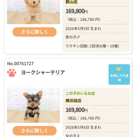
郡山店
169,800
円
（税込：186,780 円）
2026年5月9日 生まれ
さらに詳しく
男の子♂
ワクチン回数: 2回済(6種・10種)
No.00761727
ヨークシャーテリア
お気に入り追
加
この子のいるお店
横浜旭店
169,800
円
（税込：186,780 円）
2026年5月8日 生まれ
さらに詳しく
女の子♀