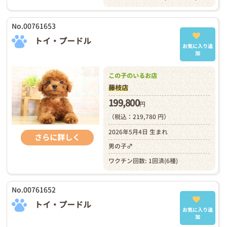
No.00761653
トイ・プードル
お気に入り追
加
この子のいるお店
藤枝店
199,800
円
（税込：219,780 円）
2026年5月4日 生まれ
さらに詳しく
男の子♂
ワクチン回数: 1回済(6種)
No.00761652
トイ・プードル
お気に入り追
加