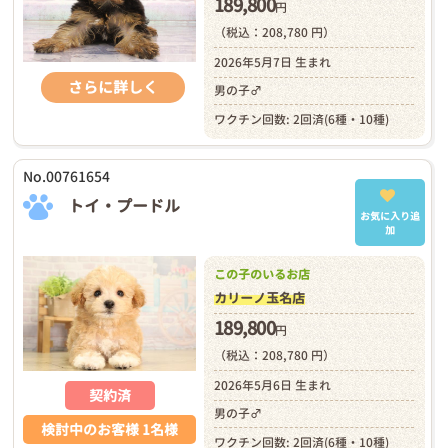
189,800
円
（税込：208,780 円）
2026年5月7日 生まれ
さらに詳しく
男の子♂
ワクチン回数: 2回済(6種・10種)
No.00761654
トイ・プードル
お気に入り追
加
この子のいるお店
カリーノ玉名店
189,800
円
（税込：208,780 円）
2026年5月6日 生まれ
契約済
男の子♂
検討中のお客様 1名様
ワクチン回数: 2回済(6種・10種)