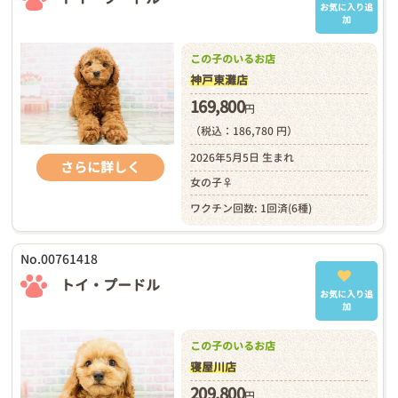
お気に入り追
加
この子のいるお店
神戸東灘店
169,800
円
（税込：186,780 円）
2026年5月5日 生まれ
さらに詳しく
女の子♀
ワクチン回数: 1回済(6種)
No.00761418
トイ・プードル
お気に入り追
加
この子のいるお店
寝屋川店
209,800
円