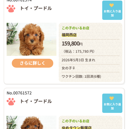
トイ・プードル
お気に入り追
加
この子のいるお店
福岡西店
159,800
円
（税込：175,780 円）
2026年5月3日 生まれ
さらに詳しく
女の子♀
ワクチン回数: 1回済(6種)
No.00761572
トイ・プードル
お気に入り追
加
この子のいるお店
ゆめタウン飯塚店