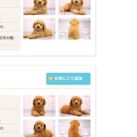
円）
まれ
回済(6種)
お気に入り追加
円）
まれ