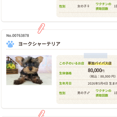
ワクチンの
女の子♀
1
性別
摂取回数
No.00763878
ヨークシャーテリア
草加バイパス店
この子のいるお店
80,000
円
生体価格
（税込：88,000 円
生年月日
2026年5月4日 生ま
ワクチンの
男の子♂
1
性別
摂取回数