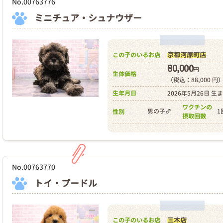
No.00763776
ミニチュア・シュナウザー
京都河原町店
この子のいるお店
80,000
円
生体価格
（税込：88,000 円
生年月日
2026年5月26日 生
ワクチンの
男の子♂
1
性別
摂取回数
No.00763770
トイ・プードル
三木店
この子のいるお店