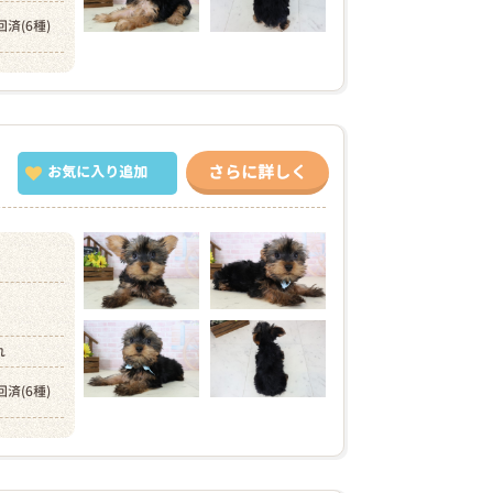
回済(6種)
さらに詳しく
お気に入り追加
）
れ
回済(6種)