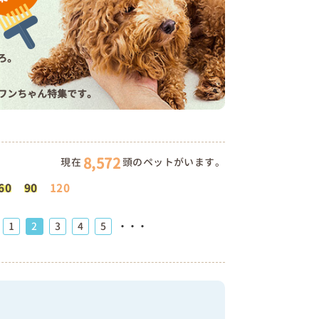
ろ。
ワンちゃん特集です。
8,572
現在
頭のペットがいます。
60
90
120
1
2
3
4
5
・・・