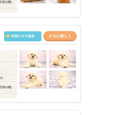
回済(6種)
さらに詳しく
お気に入り追加
円）
まれ
回済(6種)