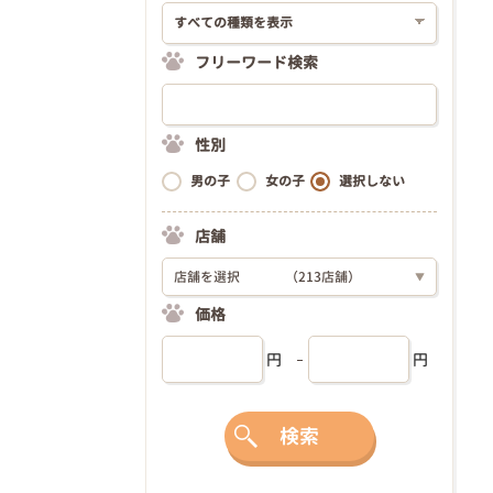
フリーワード検索
性別
男の子
女の子
選択しない
店舗
店舗を選択
（213店舗）
▼
価格
円
円
検索