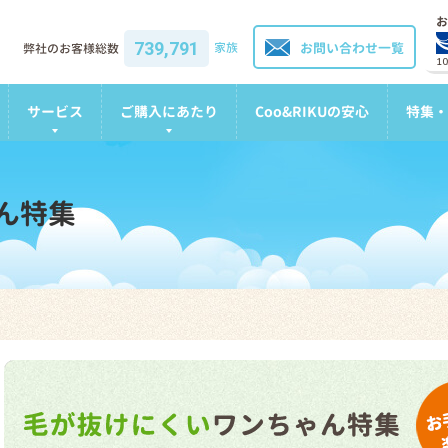
お
739,791
家族
お問い合わせ一覧
弊社のお客様総数
1
サービス
ご購入にあたり
Coo&RIKUの安心
特集・
ん特集