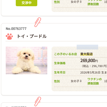
女の子♀
1
性別
交渉中
摂取回数
No.00763777
トイ・プードル
東大阪店
この子のいるお店
269,800
円
生体価格
（税込：296,780 
生年月日
2026年5月26日 生
ワクチンの
女の子♀
1
性別
摂取回数