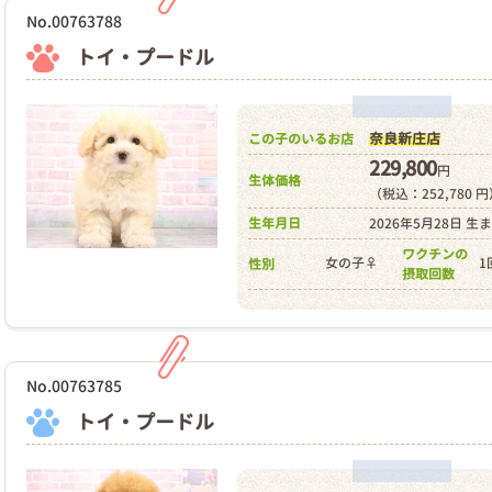
No.00763788
トイ・プードル
奈良新庄店
この子のいるお店
229,800
円
生体価格
（税込：252,780 
生年月日
2026年5月28日 生
ワクチンの
女の子♀
1
性別
摂取回数
No.00763785
トイ・プードル