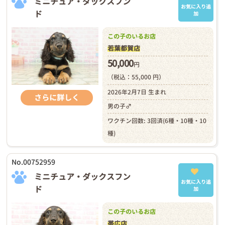
ミニチュア・ダックスフン
お気に入り追
ド
加
この子のいるお店
若葉都賀店
50,000
円
（税込：55,000 円）
2026年2月7日 生まれ
さらに詳しく
男の子♂
ワクチン回数: 3回済(6種・10種・10
種)
No.00752959
ミニチュア・ダックスフン
お気に入り追
ド
加
この子のいるお店
帯広店