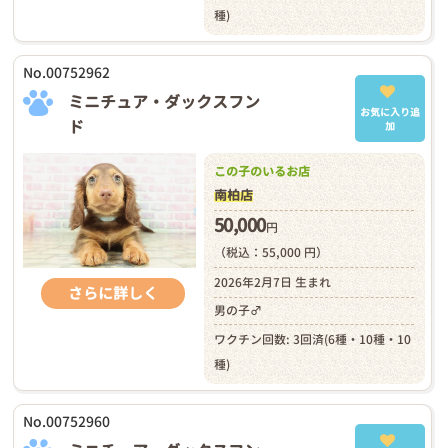
種)
No.00752962
ミニチュア・ダックスフン
お気に入り追
ド
加
この子のいるお店
南柏店
50,000
円
（税込：55,000 円）
2026年2月7日 生まれ
さらに詳しく
男の子♂
ワクチン回数: 3回済(6種・10種・10
種)
No.00752960