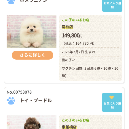
ポメラニアン
お気に入り追
加
この子のいるお店
南柏店
149,800
円
（税込：164,780 円）
2026年2月7日 生まれ
さらに詳しく
男の子♂
ワクチン回数: 3回済(6種・10種・10
種)
No.00753078
トイ・プードル
お気に入り追
加
この子のいるお店
東船橋店