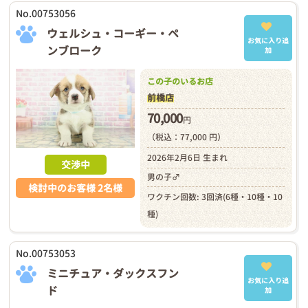
No.00753056
ウェルシュ・コーギー・ペ
お気に入り追
ンブローク
加
この子のいるお店
前橋店
70,000
円
（税込：77,000 円）
2026年2月6日 生まれ
交渉中
男の子♂
検討中のお客様 2名様
ワクチン回数: 3回済(6種・10種・10
種)
No.00753053
ミニチュア・ダックスフン
お気に入り追
ド
加