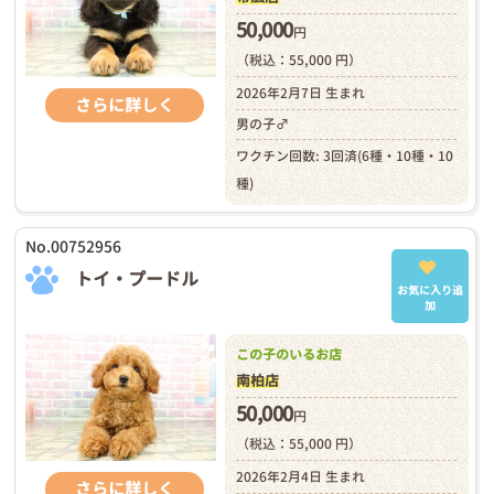
50,000
円
（税込：55,000 円）
2026年2月7日 生まれ
さらに詳しく
男の子♂
ワクチン回数: 3回済(6種・10種・10
種)
No.00752956
トイ・プードル
お気に入り追
加
この子のいるお店
南柏店
50,000
円
（税込：55,000 円）
2026年2月4日 生まれ
さらに詳しく