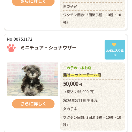
さらに詳しく
男の子♂
ワクチン回数: 3回済(6種・10種・10
種)
No.00753172
ミニチュア・シュナウザー
お気に入り追
加
この子のいるお店
熊谷ニットーモール店
50,000
円
（税込：55,000 円）
2026年2月7日 生まれ
さらに詳しく
女の子♀
ワクチン回数: 3回済(6種・10種・10
種)