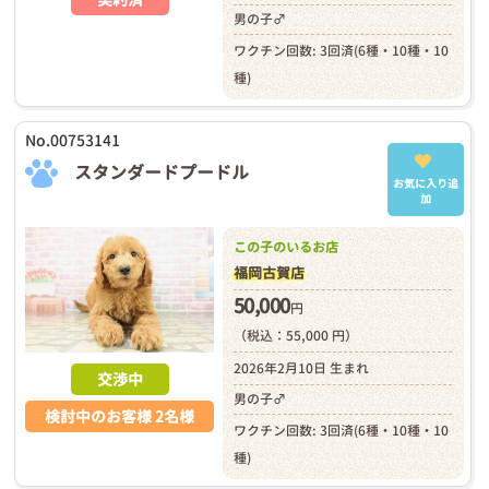
男の子♂
ワクチン回数: 3回済(6種・10種・10
種)
No.00753141
スタンダードプードル
お気に入り追
加
この子のいるお店
福岡古賀店
50,000
円
（税込：55,000 円）
2026年2月10日 生まれ
交渉中
男の子♂
検討中のお客様 2名様
ワクチン回数: 3回済(6種・10種・10
種)