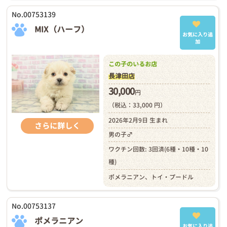
No.00753139
MIX（ハーフ）
お気に入り追
加
この子のいるお店
長津田店
30,000
円
（税込：33,000 円）
2026年2月9日 生まれ
さらに詳しく
男の子♂
ワクチン回数: 3回済(6種・10種・10
種)
ポメラニアン、トイ・プードル
No.00753137
ポメラニアン
お気に入り追