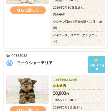
（税込：55,000 円）
2026年2月10日 生まれ
さらに詳しく
男の子♂
ワクチン回数: 3回済(6種・10種・10
種)
ペキニーズ、チワワ（ロングコー
ト）
No.00753038
ヨークシャーテリア
お気に入り追
加
この子のいるお店
いわき店
50,000
円
（税込：55,000 円）
2026年2月9日 生まれ
さらに詳しく