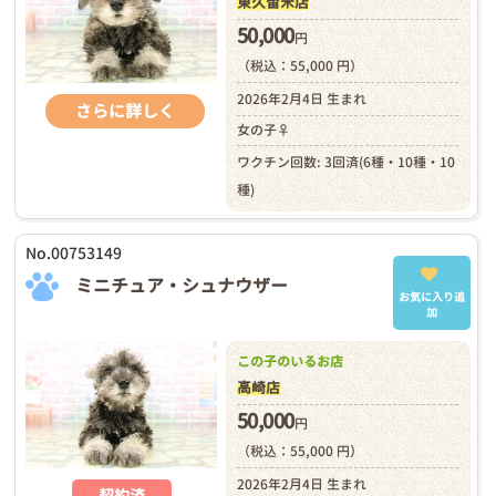
東久留米店
50,000
円
（税込：55,000 円）
2026年2月4日 生まれ
さらに詳しく
女の子♀
ワクチン回数: 3回済(6種・10種・10
種)
No.00753149
ミニチュア・シュナウザー
お気に入り追
加
この子のいるお店
高崎店
50,000
円
（税込：55,000 円）
2026年2月4日 生まれ
契約済