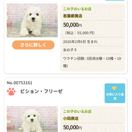
この子のいるお店
若葉都賀店
50,000
円
（税込：55,000 円）
2026年2月6日 生まれ
さらに詳しく
女の子♀
ワクチン回数: 3回済(6種・10種・10
種)
No.00753161
ビション・フリーゼ
お気に入り追
加
この子のいるお店
小田原店
50,000
円