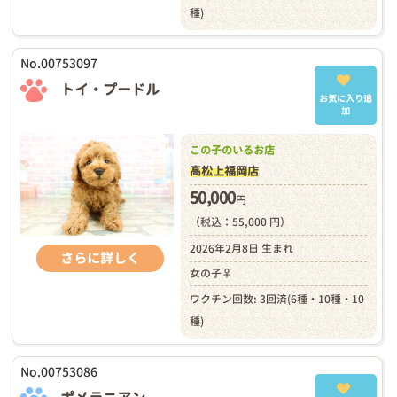
種)
No.00753097
トイ・プードル
お気に入り追
加
この子のいるお店
高松上福岡店
50,000
円
（税込：55,000 円）
2026年2月8日 生まれ
さらに詳しく
女の子♀
ワクチン回数: 3回済(6種・10種・10
種)
No.00753086