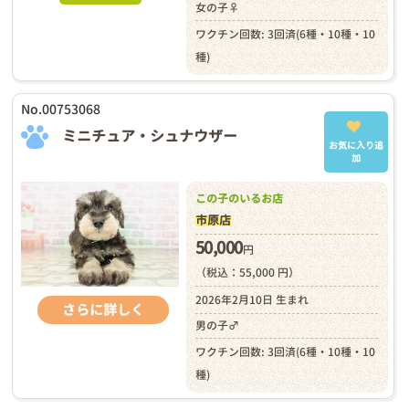
女の子♀
ワクチン回数: 3回済(6種・10種・10
種)
No.00753068
ミニチュア・シュナウザー
お気に入り追
加
この子のいるお店
市原店
50,000
円
（税込：55,000 円）
2026年2月10日 生まれ
さらに詳しく
男の子♂
ワクチン回数: 3回済(6種・10種・10
種)