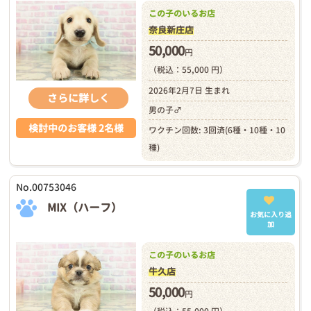
この子のいるお店
奈良新庄店
50,000
円
（税込：55,000 円）
2026年2月7日 生まれ
さらに詳しく
男の子♂
検討中のお客様 2名様
ワクチン回数: 3回済(6種・10種・10
種)
No.00753046
MIX（ハーフ）
お気に入り追
加
この子のいるお店
牛久店
50,000
円