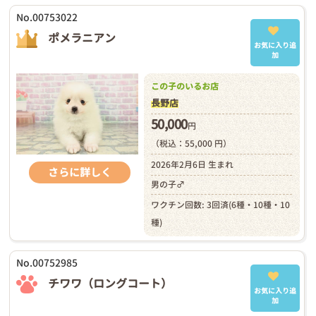
No.00753022
ポメラニアン
お気に入り追
加
この子のいるお店
長野店
50,000
円
（税込：55,000 円）
2026年2月6日 生まれ
さらに詳しく
男の子♂
ワクチン回数: 3回済(6種・10種・10
種)
No.00752985
チワワ（ロングコート）
お気に入り追
加