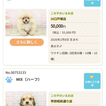
加
この子のいるお店
川口戸塚店
50,000
円
（税込：55,000 円）
2026年2月8日 生まれ
さらに詳しく
男の子♂
ワクチン回数: 3回済(6種・10種・10
種)
No.00753133
MIX（ハーフ）
お気に入り追
加
この子のいるお店
甲府昭和通り店