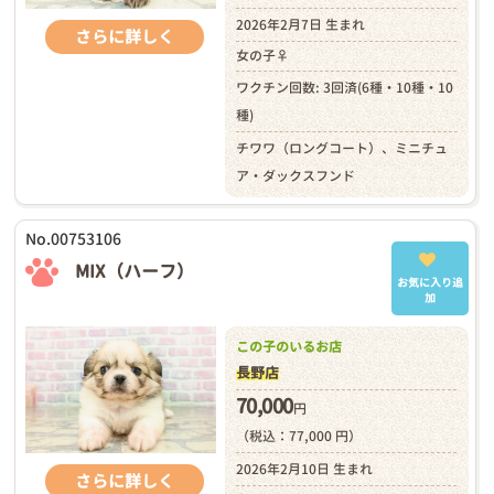
2026年2月7日 生まれ
さらに詳しく
女の子♀
ワクチン回数: 3回済(6種・10種・10
種)
チワワ（ロングコート）、ミニチュ
ア・ダックスフンド
No.00753106
MIX（ハーフ）
お気に入り追
加
この子のいるお店
長野店
70,000
円
（税込：77,000 円）
2026年2月10日 生まれ
さらに詳しく