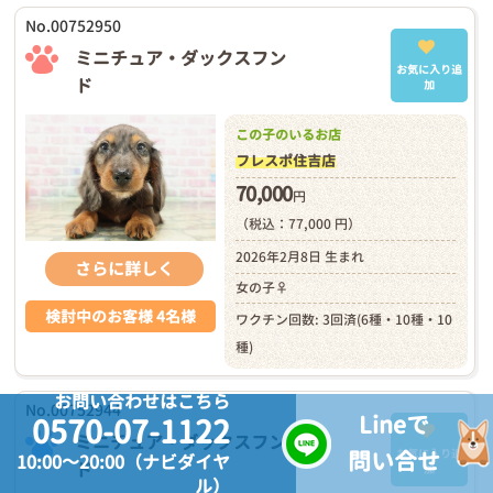
No.00752950
ミニチュア・ダックスフン
お気に入り追
ド
加
この子のいるお店
フレスポ住吉店
70,000
円
（税込：77,000 円）
2026年2月8日 生まれ
さらに詳しく
女の子♀
検討中のお客様 4名様
ワクチン回数: 3回済(6種・10種・10
種)
お問い合わせはこちら
No.00752944
Lineで
0570-07-1122
ミニチュア・ダックスフン
問い合せ
お気に入り追
10:00～20:00（ナビダイヤ
ド
加
ル）