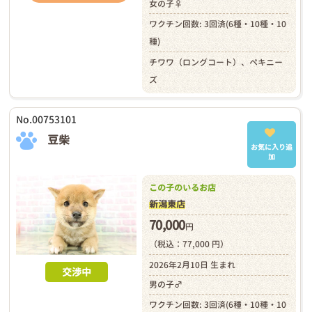
女の子♀
ワクチン回数: 3回済(6種・10種・10
種)
チワワ（ロングコート）、ペキニー
ズ
No.00753101
豆柴
お気に入り追
加
この子のいるお店
新潟東店
70,000
円
（税込：77,000 円）
2026年2月10日 生まれ
交渉中
男の子♂
ワクチン回数: 3回済(6種・10種・10