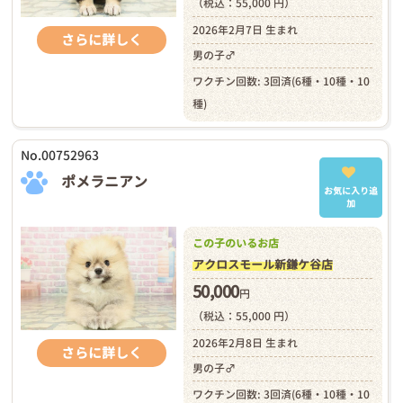
（税込：55,000 円）
2026年2月7日 生まれ
さらに詳しく
男の子♂
ワクチン回数: 3回済(6種・10種・10
種)
No.00752963
ポメラニアン
お気に入り追
加
この子のいるお店
アクロスモール新鎌ケ谷店
50,000
円
（税込：55,000 円）
2026年2月8日 生まれ
さらに詳しく
男の子♂
ワクチン回数: 3回済(6種・10種・10