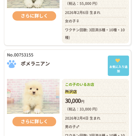
（税込：55,000 円）
2026年2月6日 生まれ
さらに詳しく
女の子♀
ワクチン回数: 3回済(6種・10種・10
種)
No.00753155
ポメラニアン
お気に入り追
加
この子のいるお店
所沢店
30,000
円
（税込：33,000 円）
2026年2月4日 生まれ
さらに詳しく
男の子♂
ワクチン回数: 3回済(6種・10種・10