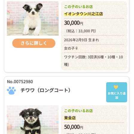
この子のいるお店
イオンタウン川之江店
30,000
円
（税込：33,000 円）
2026年2月9日 生まれ
さらに詳しく
女の子♀
ワクチン回数: 3回済(6種・10種・10
種)
No.00752980
チワワ（ロングコート）
お気に入り追
加
この子のいるお店
東金店
50,000
円