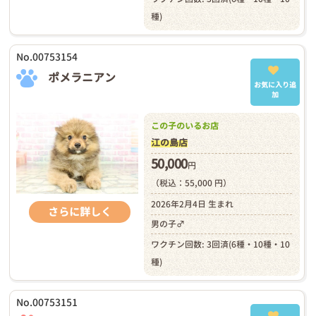
種)
No.00753154
ポメラニアン
お気に入り追
加
この子のいるお店
江の島店
50,000
円
（税込：55,000 円）
2026年2月4日 生まれ
さらに詳しく
男の子♂
ワクチン回数: 3回済(6種・10種・10
種)
No.00753151