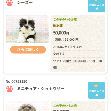
シーズー
お気に入り追
加
この子のいるお店
所沢店
50,000
円
（税込：55,000 円）
2026年2月4日 生まれ
さらに詳しく
女の子♀
ワクチン回数: 3回済(6種・10種・10
種)
No.00753150
ミニチュア・シュナウザー
お気に入り追
加
この子のいるお店