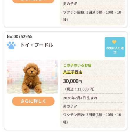
男の子♂
ワクチン回数: 3回済(6種・10種・10
種)
No.00752955
トイ・プードル
お気に入り追
加
この子のいるお店
八王子西店
30,000
円
（税込：33,000 円）
2026年2月4日 生まれ
さらに詳しく
男の子♂
ワクチン回数: 3回済(6種・10種・10
種)