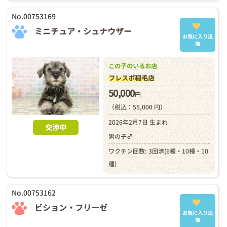
No.00753169
ミニチュア・シュナウザー
お気に入り追
加
この子のいるお店
フレスポ稲毛店
50,000
円
（税込：55,000 円）
2026年2月7日 生まれ
交渉中
男の子♂
ワクチン回数: 3回済(6種・10種・10
種)
No.00753162
ビション・フリーゼ
お気に入り追
加