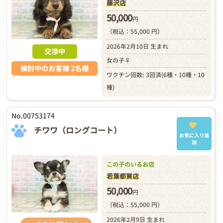
藤沢店
50,000
円
（税込：55,000 円）
2026年2月10日 生まれ
交渉中
女の子♀
検討中のお客様 2名様
ワクチン回数: 3回済(6種・10種・10
種)
No.00753174
チワワ（ロングコート）
お気に入り追
加
この子のいるお店
若葉都賀店
50,000
円
（税込：55,000 円）
2026年2月9日 生まれ