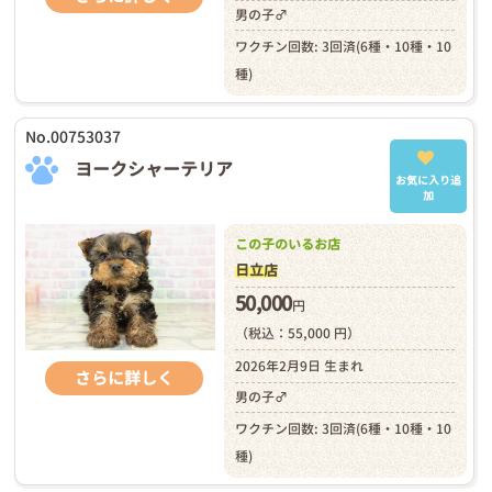
男の子♂
ワクチン回数: 3回済(6種・10種・10
種)
No.00753037
ヨークシャーテリア
お気に入り追
加
この子のいるお店
日立店
50,000
円
（税込：55,000 円）
2026年2月9日 生まれ
さらに詳しく
男の子♂
ワクチン回数: 3回済(6種・10種・10
種)