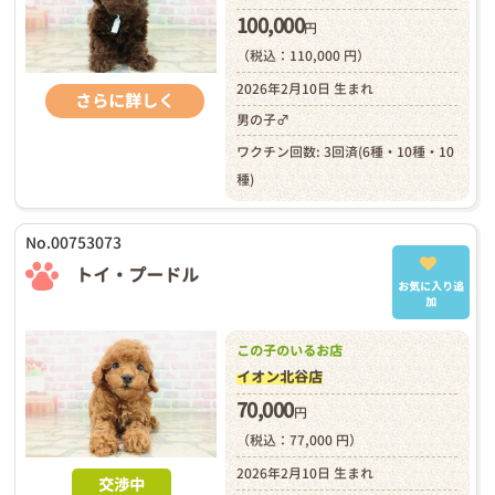
100,000
円
（税込：110,000 円）
2026年2月10日 生まれ
さらに詳しく
男の子♂
ワクチン回数: 3回済(6種・10種・10
種)
No.00753073
トイ・プードル
お気に入り追
加
この子のいるお店
イオン北谷店
70,000
円
（税込：77,000 円）
2026年2月10日 生まれ
交渉中