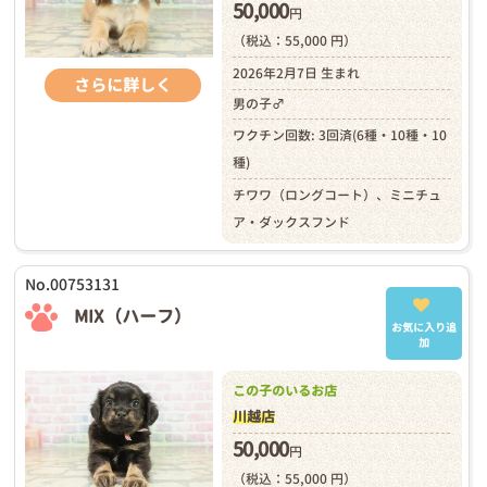
50,000
円
（税込：55,000 円）
2026年2月7日 生まれ
さらに詳しく
男の子♂
ワクチン回数: 3回済(6種・10種・10
種)
チワワ（ロングコート）、ミニチュ
ア・ダックスフンド
No.00753131
MIX（ハーフ）
お気に入り追
加
この子のいるお店
川越店
50,000
円
（税込：55,000 円）