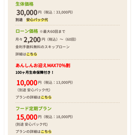
生体価格
30,000
円（税込：33,000円）
別途
安心パック代
❮
❯
ローン価格
※最大60回まで
2,200
月々
円（税込）～（60回）
金利手数料無料のスキップローン
詳細は
こちら
2026年01月19日
あんしんお迎え
MAX70%割
100ヶ月生命保障付き！
10,000
円（税込：13,000円）
（別途 安心パック代）
プランの詳細は
こちら
フード定期プラン
15,000
円（税込：18,000円）
(別途 安心パック代)
プランの詳細は
こちら