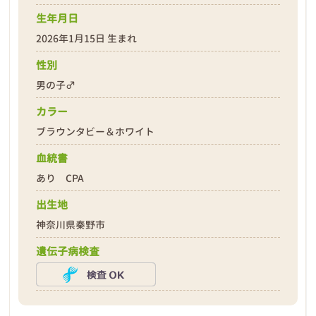
生年月日
2026年1月15日 生まれ
性別
男の子♂
カラー
ブラウンタビー＆ホワイト
血統書
あり CPA
出生地
神奈川県秦野市
遺伝子病検査