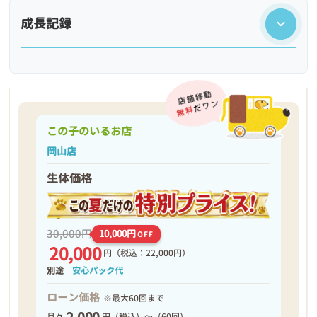
成長記録
この子のいるお店
岡山店
生体価格
❮
❯
30,000円
10,000円
OFF
20,000
円
（税込：22,000円）
別途
安心パック代
ローン価格
※最大60回まで
月々
円（税込）～（60回）