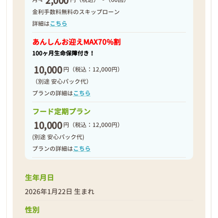
2,000
2026年01月23日
金利手数料無料のスキップローン
詳細は
こちら
あんしんお迎え
MAX70%割
100ヶ月生命保障付き！
10,000
円
（税込：12,000円）
（別途 安心パック代）
プランの詳細は
こちら
フード定期プラン
10,000
円
（税込：12,000円）
(別途 安心パック代)
プランの詳細は
こちら
生年月日
❮
❯
2026年1月22日 生まれ
性別