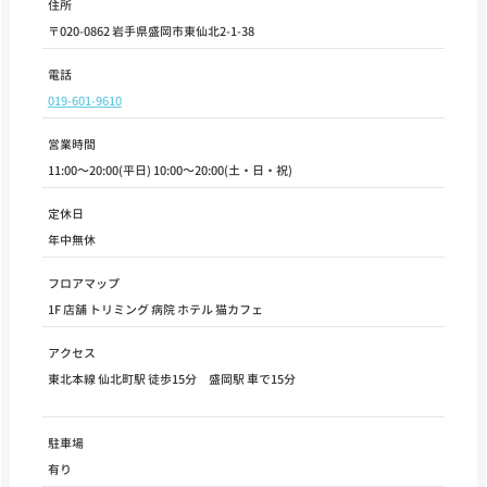
住所
〒020-0862 岩手県盛岡市東仙北2-1-38
電話
019-601-9610
営業時間
11:00～20:00(平日) 10:00～20:00(土・日・祝)
定休日
年中無休
フロアマップ
1F 店舗 トリミング 病院 ホテル 猫カフェ
アクセス
東北本線 仙北町駅 徒歩15分 盛岡駅 車で15分
駐車場
有り