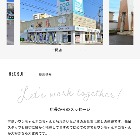
【サービス終了のお知らせ】自宅でこんにちワン～お家で抱っこサ
ービス～
お知らせ
2020/06/10
全国47都道府県達成キャンペーン当選者発表！
八戸店
お知らせ
2020/06/01
【重要】新型コロナウイルスに伴う臨時休業店舗・営業時間短縮店
舗・入場制限店舗のお知らせ
RECRUIT
採用情報
お知らせ
2020/04/15
【重要】新型コロナウイルス感染拡大防止に伴う対応について
店長からのメッセージ
可愛いワンちゃんネコちゃんと触れ合いながらのお仕事は癒しの連続です。先輩
スタッフも親切に細かく指導してますので初めての方でもワンちゃんネコちゃん
が大好きなら大丈夫です。