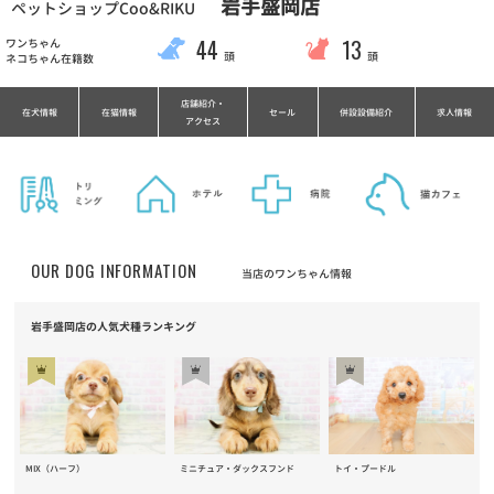
岩手盛岡店
ペットショップCoo&RIKU
44
13
ワンちゃん
頭
頭
ネコちゃん在籍数
店舗紹介・
在犬情報
在猫情報
セール
併設設備紹介
求人情報
アクセス
OUR DOG INFORMATION
当店のワンちゃん情報
岩手盛岡店の人気犬種ランキング
MIX（ハーフ）
ミニチュア・ダックスフンド
トイ・プードル