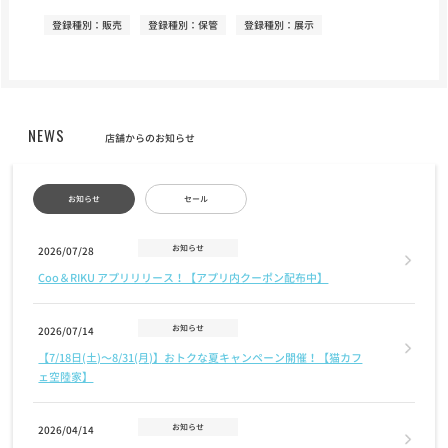
登録種別：販売
登録種別：保管
登録種別：展示
NEWS
店舗からのお知らせ
お知らせ
セール
お知らせ
2026/07/28
Coo＆RIKU アプリリリース！【アプリ内クーポン配布中】
お知らせ
2026/07/14
【7/18日(土)〜8/31(月)】おトクな夏キャンペーン開催！【猫カフ
ェ空陸家】
お知らせ
2026/04/14