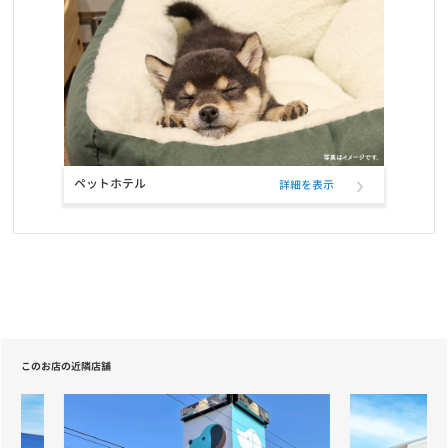
ELMO「ラムライスポテト」「アダルト・インドア」の配送遅延に
ついて
お知らせ
2021/05/20
【重要】定期フードサービス配送業者変更のお知らせ
お知らせ
2021/04/22
ペットホテル
詳細を表示
【重要】定期フードサービス配送業者一部変更のお知らせ
お知らせ
2020/12/18
ニッポン放送「第46回ラジオ・チャリティ・ミュージックソン」を
応援しています
お知らせ
2020/12/01
このお店の近隣店舗
長期保障付きの「あんしん半額キャンペーン」が登場
お知らせ
2020/10/19