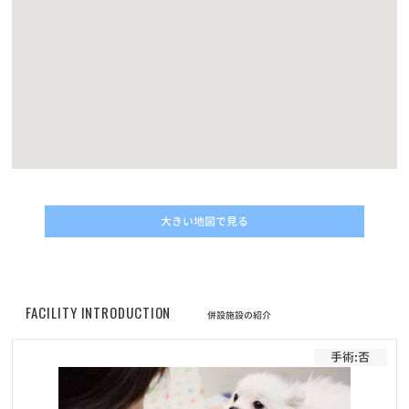
ントをもらおう！】キャンペーン結果発表！
お知らせ
2022/11/10
動画コンテスト「うちの子自慢」結果発表！
お知らせ
2022/05/01
改正動物愛護管理法の施行に伴うマイクロチップについてのご案内
お知らせ
2022/04/30
大きい地図で見る
価格改定に伴うフード定期サービスのお申し込みについて
お知らせ
2022/04/30
プレミアムペットフードELMOシリーズ商品の販売価格改定（値上
FACILITY INTRODUCTION
併設施設の紹介
げ）のお知らせ
手術:否
お知らせ
2022/02/01
フード定期配送サービス 新商品「Bwild」追加のお知らせ