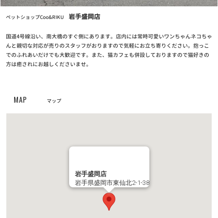
お知らせ
2024/11/12
岩手盛岡店
ペットショップCoo&RIKU
【重要なお知らせ】クレジットカード情報最新化の再度のお願い
国道4号線沿い、南大橋のすぐ側にあります。店内には常時可愛いワンちゃんネコちゃ
お知らせ
んと親切な対応が売りのスタッフがおりますので気軽にお立ち寄りください。抱っこ
2024/04/25
でのふれあいだけでも大歓迎です。また、猫カフェも併設しておりますので猫好きの
クーリク公式！定期フードアプリでより便利に！よりお得に！
方は癒されにお越しくださいませ。
お知らせ
2023/05/10
MAP
【定期フードアプリ】ワクチンチケット販売開始！
マップ
お知らせ
2023/03/27
全国の幼稚園・小学校・中学校に集金連絡袋約137万枚を寄贈
お知らせ
2023/03/24
岩手盛岡店
PROPACペットフード廃盤のご案内
岩手県盛岡市東仙北2-1-38
お知らせ
2022/11/24
第6回フォトコンテスト【ハロウィンコスプレでクリスマスプレゼ