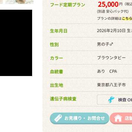
25,000
円（税込
フード定期プラン
(別途 安心パック代)
プランの詳細は
こち
2026年2月10日 
生年月日
男の子♂
性別
ブラウンタビー
カラー
あり CPA
血統書
東京都八王子市
出生地
遺伝子病検査
お見積り・
お問合せ
店