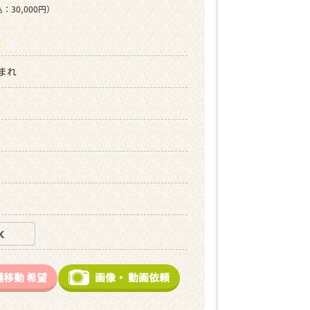
：30,000円）
ら
生まれ
舗移動
希望
画像・
動画依頼