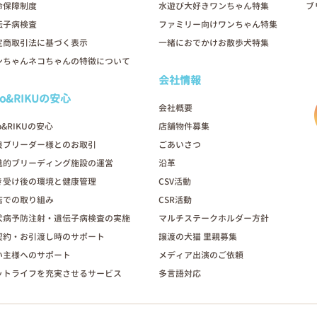
命保障制度
水遊び大好きワンちゃん特集
ブ
伝子病検査
ファミリー向けワンちゃん特集
定商取引法に基づく表示
一緒におでかけお散歩犬特集
ンちゃんネコちゃんの特徴について
会社情報
oo&RIKUの安心
会社概要
o&RIKUの安心
店舗物件募集
良ブリーダー様とのお取引
ごあいさつ
進的ブリーディング施設の運営
沿革
き受け後の環境と健康管理
CSV活動
店での取り組み
CSR活動
犬病予防注射・遺伝子病検査の実施
マルチステークホルダー方針
契約・お引渡し時のサポート
譲渡の犬猫 里親募集
い主様へのサポート
メディア出演のご依頼
ットライフを充実させるサービス
多言語対応