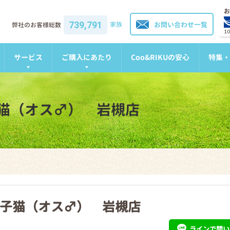
お
739,791
家族
お問い合わせ一覧
弊社のお客様総数
1
サービス
ご購入にあたり
Coo&RIKUの安心
特集・
猫（オス♂） 岩槻店
子猫（オス♂） 岩槻店
ライン
で問い