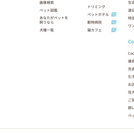
画像検索
生
トリミング
ペット図鑑
遺
ペットホテル
あなたがペットを
特
飼うなら
動物病院
ワ
犬種一覧
猫カフェ
C
Co
優
先
引
お
狂
ご
飼
ペ