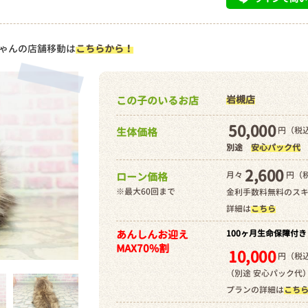
ゃんの店舗移動は
こちらから！
岩槻店
この子のいるお店
50,000
円（税込
生体価格
別途
安心パック代
2,600
月々
円（
ローン価格
※最大60回まで
金利手数料無料のス
詳細は
こちら
あんしんお迎え
100ヶ月生命保障付き
MAX70%割
10,000
円（税込
（別途 安心パック代
プランの詳細は
こち