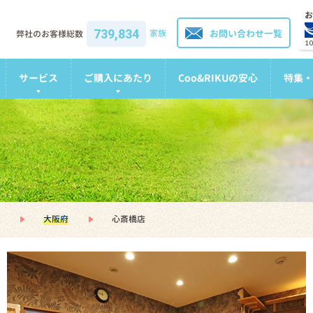
お
739,834
家族
お問い合わせ一覧
弊社のお客様総数
1
サービス
ご購入にあたり
Coo&RIKUの安心
特集・
大阪府
心斎橋店