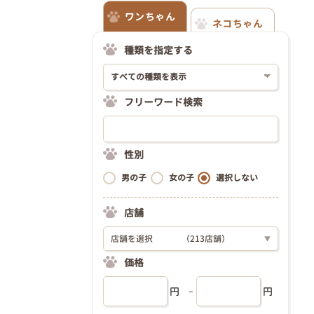
ワンちゃん
ネコちゃん
種類を指定する
フリーワード検索
性別
男の子
女の子
選択しない
店舗
店舗を選択
（213店舗）
▼
価格
円
円