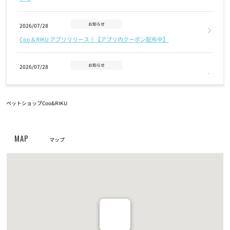
お知らせ
2026/07/28
Coo＆RIKU アプリリリース！【アプリ内クーポン配布中】
お知らせ
2026/07/28
7月28日(火)地震に伴う臨時休業のお知らせ【宇土シティモール店・
イオンモール宇城店・カリーノ菊陽店】
ペットショップCoo&RIKU
お知らせ
2026/07/14
【7/18日(土)〜8/31(月)】おトクな夏キャンペーン開催！【猫カフ
MAP
マップ
ェ空陸家】
お知らせ
2026/07/03
7/26（日）城東古市店閉店のお知らせ
お知らせ
2026/06/18
6/21（日）茶屋町店閉店のお知らせ