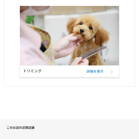
お知らせ
2026/04/15
福岡東店 臨時休業のお知らせ
お知らせ
2026/04/14
ゴールデンウィーク期間の営業時間のご案内
お知らせ
2026/03/29
3/29(日）阿倍野店閉店のお知らせ
トリミング
詳細を表示
お知らせ
2026/03/12
3/14(土)・15(日) 第9回クーリクWANフェスタ in 函館店 開催のお知
らせ♪
お知らせ
2026/03/06
ゆめタウン飯塚店 臨時休業のお知らせ
このお店の近隣店舗
お知らせ