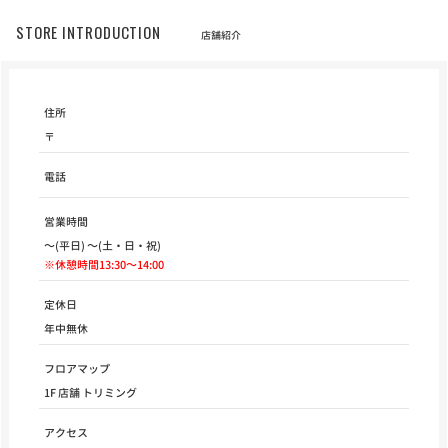
STORE INTRODUCTION
店舗紹介
住所
〒
電話
営業時間
～(平日) ～(土・日・祝)
※休憩時間13:30～14:00
定休日
年中無休
フロアマップ
1F 店舗 トリミング
アクセス