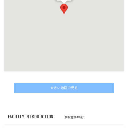
お知らせ
2026/06/05
【6/6(土)〜6/14(日)店舗改装閉店SALE！】高槻店リニューアルに向
けて一時閉店のお知らせ
お知らせ
2026/05/25
6/14（日）阿佐ヶ谷店閉店のお知らせ
お知らせ
2026/05/15
6/21（日）浅草店閉店のお知らせ
お知らせ
2026/05/11
大きい地図で見る
6/7（日）秋葉原店閉店のお知らせ
お知らせ
2026/05/08
FACILITY INTRODUCTION
5/23(土) 第10回クーリクWANフェスタ in 足立本店 開催のお知らせ
併設施設の紹介
♪