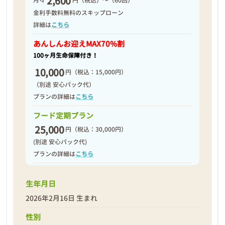
2,600
月々
円（税込）～（60回）
2026年02月23日
金利手数料無料のスキップローン
詳細は
こちら
あんしんお迎え
MAX70%割
100ヶ月生命保障付き！
10,000
円
（税込：15,000円）
（別途 安心パック代）
プランの詳細は
こちら
フード定期プラン
25,000
円
（税込：30,000円）
(別途 安心パック代)
プランの詳細は
こちら
生年月日
❮
❯
2026年2月16日 生まれ
性別