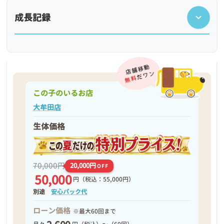
成長記録
この子のいるお店
大牟田店
生体価格
❮
❯
70,000円
20,000円
OFF
50,000
円
（税込：55,000円）
別途
安心パック代
ローン価格
※最大60回まで