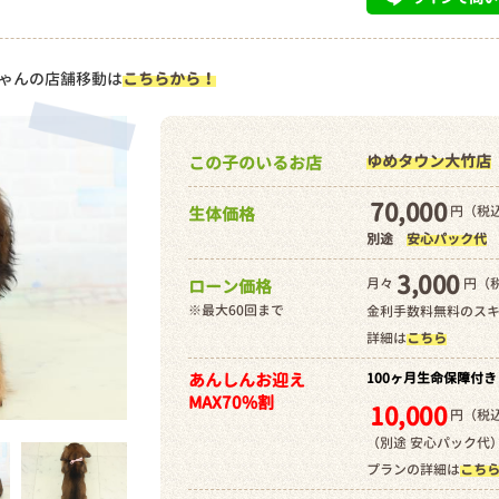
ゃんの店舗移動は
こちらから！
ゆめタウン大竹店
この子のいるお店
70,000
円（税込
生体価格
別途
安心パック代
3,000
月々
円（
ローン価格
※最大60回まで
金利手数料無料のス
詳細は
こちら
あんしんお迎え
100ヶ月生命保障付き
MAX70%割
10,000
円（税込
（別途 安心パック代
プランの詳細は
こち