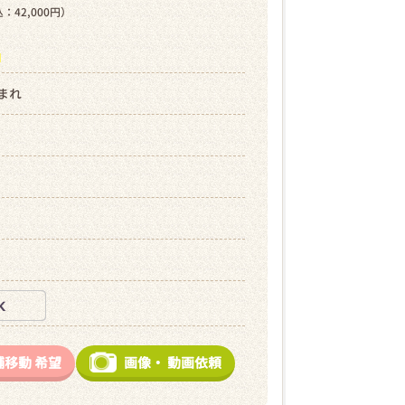
：42,000円）
ら
生まれ
舗移動
希望
画像・
動画依頼