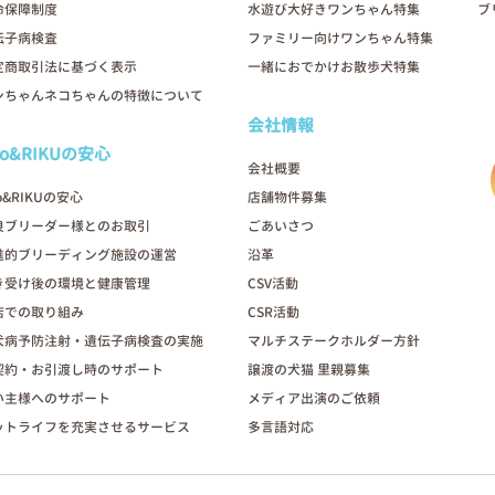
命保障制度
水遊び大好きワンちゃん特集
ブ
伝子病検査
ファミリー向けワンちゃん特集
定商取引法に基づく表示
一緒におでかけお散歩犬特集
ンちゃんネコちゃんの特徴について
会社情報
oo&RIKUの安心
会社概要
o&RIKUの安心
店舗物件募集
良ブリーダー様とのお取引
ごあいさつ
進的ブリーディング施設の運営
沿革
き受け後の環境と健康管理
CSV活動
店での取り組み
CSR活動
犬病予防注射・遺伝子病検査の実施
マルチステークホルダー方針
契約・お引渡し時のサポート
譲渡の犬猫 里親募集
い主様へのサポート
メディア出演のご依頼
ットライフを充実させるサービス
多言語対応