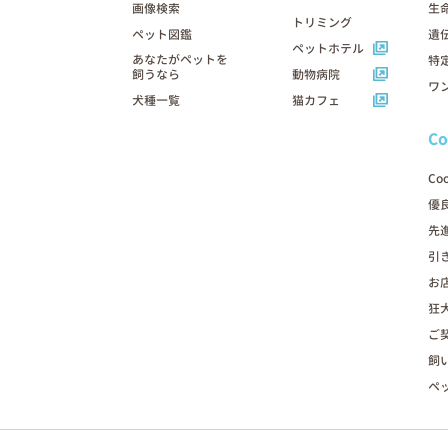
画像検索
生
トリミング
ペット図鑑
遺
ペットホテル
あなたがペットを
特
飼うなら
動物病院
ワ
犬種一覧
猫カフェ
C
Co
優
先
引
お
狂
ご
飼
ペ