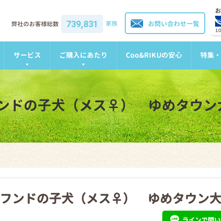
お
739,831
家族
お問い合わせ一覧
弊社のお客様総数
1
サービス
ご購入にあたり
Coo&RIKUの安心
特集・
ンドの子犬（メス♀） ゆめタウン
フンドの子犬（メス♀） ゆめタウン
ライン
で問い