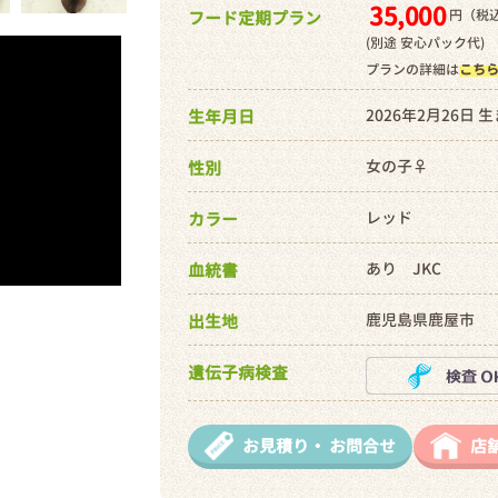
35,000
円（税込
フード定期プラン
(別途 安心パック代)
プランの詳細は
こち
2026年2月26日 
生年月日
女の子♀
性別
レッド
カラー
あり JKC
血統書
鹿児島県鹿屋市
出生地
遺伝子病検査
お見積り・
お問合せ
店