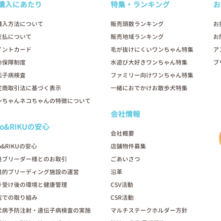
購入にあたり
特集・ランキング
お
2026年03月07日
購入方法について
販売頭数ランキング
お
支払について
販売地域ランキング
お
イントカード
毛が抜けにくいワンちゃん特集
ア
命保障制度
水遊び大好きワンちゃん特集
ブ
伝子病検査
ファミリー向けワンちゃん特集
定商取引法に基づく表示
一緒におでかけお散歩犬特集
ンちゃんネコちゃんの特徴について
会社情報
oo&RIKUの安心
会社概要
o&RIKUの安心
店舗物件募集
良ブリーダー様とのお取引
ごあいさつ
進的ブリーディング施設の運営
沿革
き受け後の環境と健康管理
CSV活動
店での取り組み
CSR活動
犬病予防注射・遺伝子病検査の実施
マルチステークホルダー方針