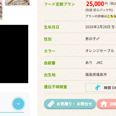
25,000
円（税込
フード定期プラン
(別途 安心パック代)
プランの詳細は
こち
2026年2月28日 
生年月日
男の子♂
性別
オレンジセーブル
カラー
あり JKC
血統書
福島県福島市
出生地
遺伝子病検査
お見積り・
お問合せ
店