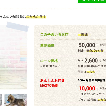
ゃんの店舗移動は
こちらから！
一関店
この子のいるお店
50,000
円（税込
生体価格
別途
安心パック代
2,600
月々
円（
ローン価格
※最大60回まで
金利手数料無料のス
詳細は
こちら
あんしんお迎え
100ヶ月生命保障付き
MAX70%割
10,000
円（税込
（別途 安心パック代
プランの詳細は
こち