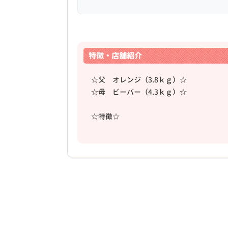
特徴・店舗紹介
☆父 オレンジ（3.8ｋｇ）☆
☆母 ビーバー（4.3ｋｇ）☆
☆特徴☆
❮
体の毛は少しフワッとしていて、ｻｯﾊﾟﾘ系の
☆性格☆
2026年03月07日
活発的で元気いっぱいの男の仔!(^^)!
☆体重☆
2026/5/1…1.3㎏