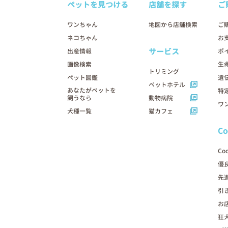
ペットを見つける
店舗を探す
ご
2026年03月07日
ワンちゃん
地図から店舗検索
ご
ネコちゃん
お
サービス
出産情報
ポ
画像検索
生
トリミング
ペット図鑑
遺
ペットホテル
あなたがペットを
特
飼うなら
動物病院
ワ
犬種一覧
猫カフェ
C
Co
優
先
引
お
狂