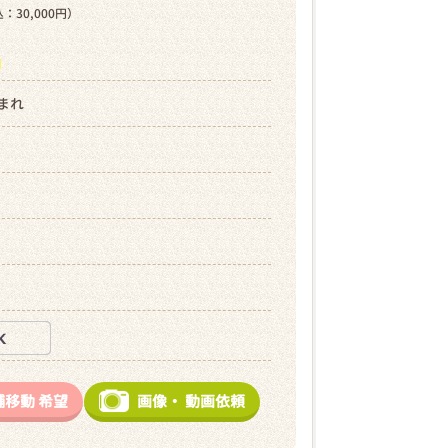
：30,000円）
ら
生まれ
舗移動
希望
画像・
動画依頼