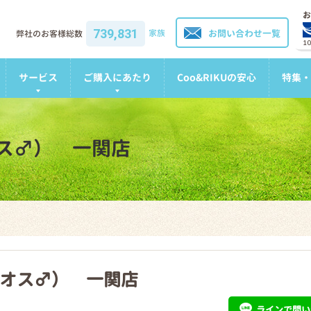
お
739,831
家族
お問い合わせ一覧
弊社のお客様総数
1
サービス
ご購入にあたり
Coo&RIKUの安心
特集・
ス♂） 一関店
オス♂） 一関店
ライン
で問い