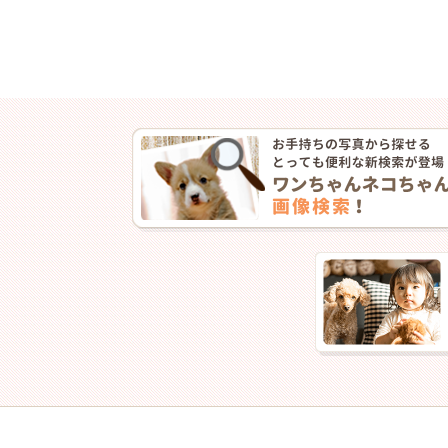
2026/6/１…1.8㎏
2026/7/6…2.4㎏
❮