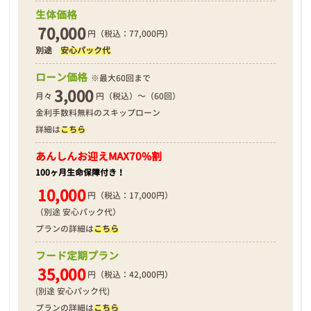
生体価格
70,000
円（税込：77,000円）
別途
安心パック代
❮
❯
ローン価格
※最大60回まで
3,000
月々
円（税込）～（60回）
金利手数料無料のスキップローン
詳細は
こちら
2026年03月13日
あんしんお迎え
MAX70%割
100ヶ月生命保障付き！
10,000
円（税込：17,000円）
（別途 安心パック代）
プランの詳細は
こちら
フード定期プラン
35,000
円（税込：42,000円）
(別途 安心パック代)
プランの詳細は
こちら