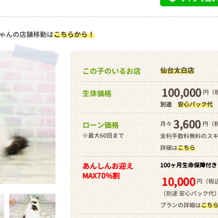
ゃんの店舗移動は
こちらから！
仙台太白店
この子のいるお店
100,000
円（税
生体価格
別途
安心パック代
3,600
月々
円（
ローン価格
※最大60回まで
金利手数料無料のス
詳細は
こちら
あんしんお迎え
100ヶ月生命保障付き
MAX70%割
10,000
円（税込
（別途 安心パック代
プランの詳細は
こち