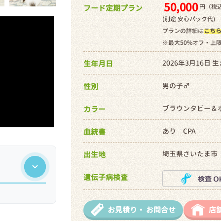
50,000
円（税込
フード定期プラン
(別途 安心パック代)
プランの詳細は
こち
※最大50%オフ・上
2026年3月16日 
生年月日
男の子♂
性別
ブラウンタビー＆
カラー
あり CPA
血統書
埼玉県さいたま市
出生地
遺伝子病検査
お見積り・
お問合せ
店