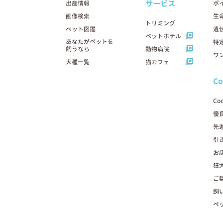
サービス
出産情報
ポ
画像検索
生
トリミング
ペット図鑑
遺
ペットホテル
あなたがペットを
特
飼うなら
動物病院
ワ
犬種一覧
猫カフェ
C
Co
優
先
引
お
狂
ご
飼
ペ