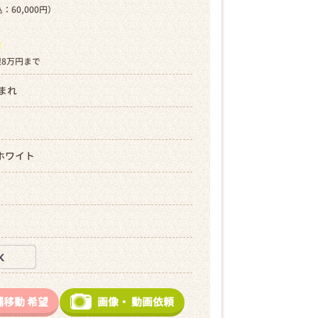
：60,000円）
ら
限8万円まで
生まれ
ホワイト
舗移動
希望
画像・
動画依頼