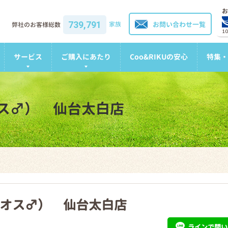
お
739,791
家族
お問い合わせ一覧
弊社のお客様総数
1
サービス
ご購入にあたり
Coo&RIKUの安心
特集・
ス♂） 仙台太白店
オス♂） 仙台太白店
ライン
で問い