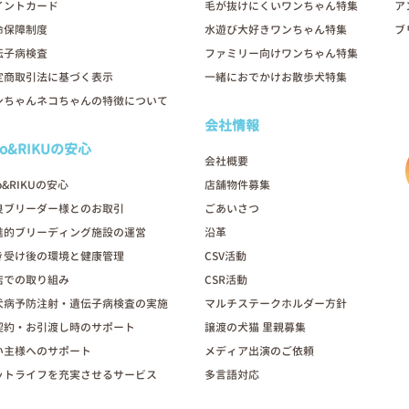
イントカード
毛が抜けにくいワンちゃん特集
ア
命保障制度
水遊び大好きワンちゃん特集
ブ
伝子病検査
ファミリー向けワンちゃん特集
定商取引法に基づく表示
一緒におでかけお散歩犬特集
ンちゃんネコちゃんの特徴について
会社情報
oo&RIKUの安心
会社概要
o&RIKUの安心
店舗物件募集
良ブリーダー様とのお取引
ごあいさつ
進的ブリーディング施設の運営
沿革
き受け後の環境と健康管理
CSV活動
店での取り組み
CSR活動
犬病予防注射・遺伝子病検査の実施
マルチステークホルダー方針
契約・お引渡し時のサポート
譲渡の犬猫 里親募集
い主様へのサポート
メディア出演のご依頼
ットライフを充実させるサービス
多言語対応