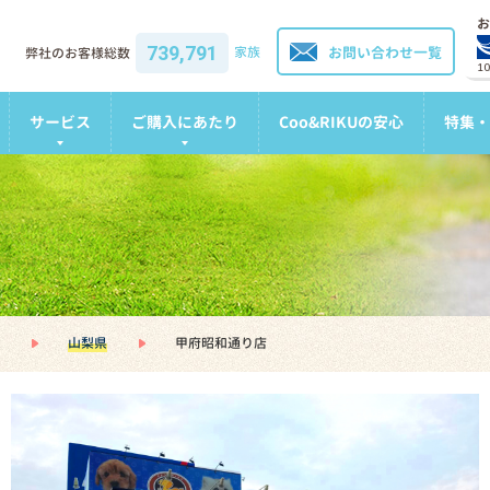
お
739,791
家族
お問い合わせ一覧
弊社のお客様総数
1
サービス
ご購入にあたり
Coo&RIKUの安心
特集・
山梨県
甲府昭和通り店