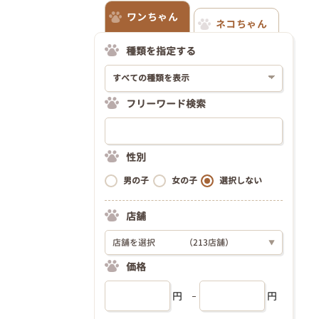
ワンちゃん
ネコちゃん
種類を指定する
フリーワード検索
性別
男の子
女の子
選択しない
店舗
店舗を選択
（213店舗）
▼
価格
円
円