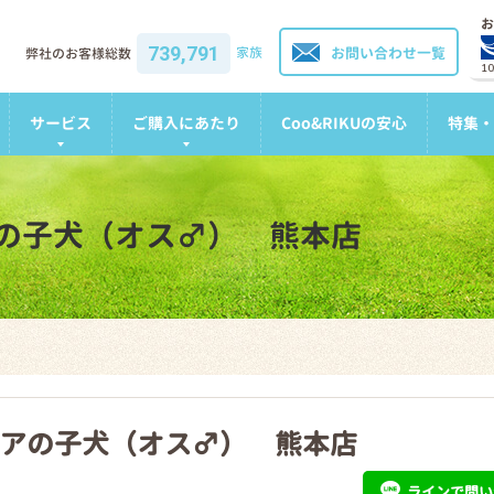
お
739,791
家族
お問い合わせ一覧
弊社のお客様総数
1
サービス
ご購入にあたり
Coo&RIKUの安心
特集・
の子犬（オス♂） 熊本店
アの子犬（オス♂） 熊本店
ライン
で問い