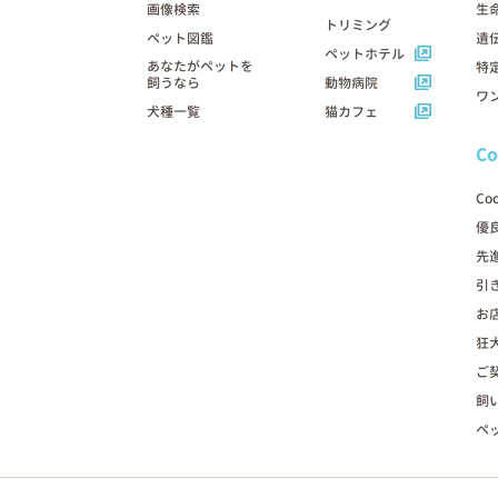
画像検索
生
トリミング
ペット図鑑
遺
ペットホテル
あなたがペットを
特
飼うなら
動物病院
ワ
犬種一覧
猫カフェ
C
Co
優
先
引
お
狂
ご
飼
ペ