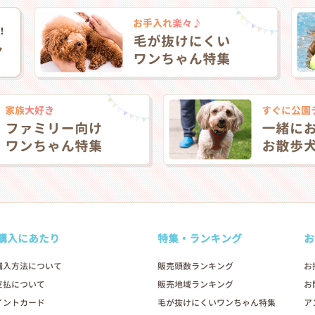
❯
購入にあたり
特集・ランキング
お
購入方法について
販売頭数ランキング
お
支払について
販売地域ランキング
お
2026年04月20日
イントカード
毛が抜けにくいワンちゃん特集
ア