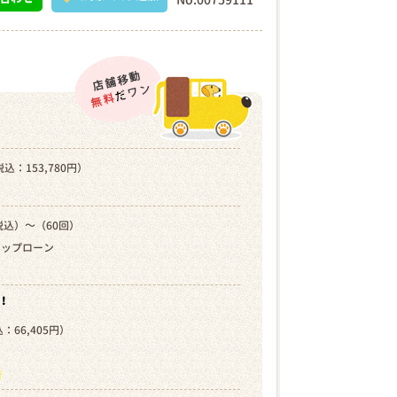
込：153,780円）
税込）～（60回）
キップローン
！
：66,405円）
）
ら