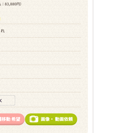
：83,880円）
ら
まれ
舗移動
希望
画像・
動画依頼