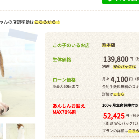
ゃんの店舗移動は
こちらから！
熊本店
この子のいるお店
139,800
円（税
生体価格
別途
安心パック代
4,100
月々
円（
ローン価格
※最大60回まで
金利手数料無料のス
詳細は
こちら
あんしんお迎え
100ヶ月生命保障付き
MAX70%割
52,425
円（税込
（別途 安心パック代
プランの詳細は
こち