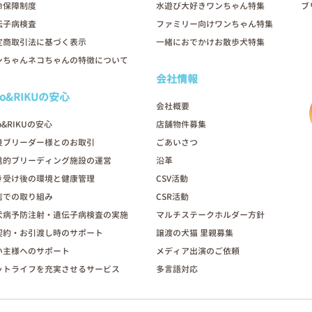
命保障制度
水遊び大好きワンちゃん特集
ブ
伝子病検査
ファミリー向けワンちゃん特集
定商取引法に基づく表示
一緒におでかけお散歩犬特集
ンちゃんネコちゃんの特徴について
会社情報
oo&RIKUの安心
会社概要
o&RIKUの安心
店舗物件募集
良ブリーダー様とのお取引
ごあいさつ
進的ブリーディング施設の運営
沿革
き受け後の環境と健康管理
CSV活動
店での取り組み
CSR活動
犬病予防注射・遺伝子病検査の実施
マルチステークホルダー方針
契約・お引渡し時のサポート
譲渡の犬猫 里親募集
い主様へのサポート
メディア出演のご依頼
ットライフを充実させるサービス
多言語対応