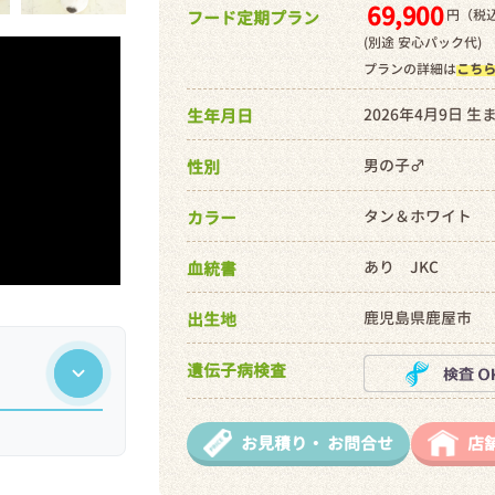
69,900
円（税込
フード定期プラン
(別途 安心パック代)
プランの詳細は
こち
2026年4月9日 生
生年月日
男の子♂
性別
タン＆ホワイト
カラー
あり JKC
血統書
鹿児島県鹿屋市
出生地
遺伝子病検査
お見積り・
お問合せ
店