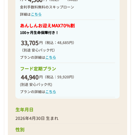
金利手数料無料のスキップローン
詳細は
こちら
2026年05月01日
あんしんお迎え
MAX70%割
100ヶ月生命保障付き！
33,705
円
（税込：48,685円）
（別途 安心パック代）
プランの詳細は
こちら
フード定期プラン
44,940
円
（税込：59,920円）
(別途 安心パック代)
プランの詳細は
こちら
生年月日
2026年4月30日 生まれ
❮
❯
性別