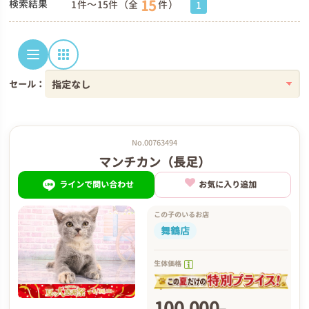
15
検索結果
1件～15件（全
件）
1
セール：
No.00763494
マンチカン（長足）
ラインで問い合わせ
お気に入り追加
この子のいるお店
舞鶴店
生体価格
100,000