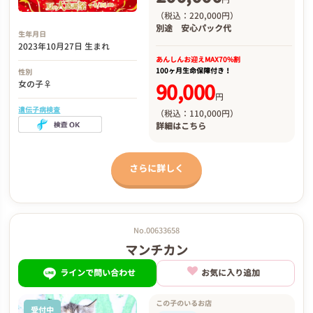
（税込：220,000円）
別途
安心パック代
生年月日
2023年10月27日 生まれ
あんしんお迎え
MAX70%割
100ヶ月生命保障付き！
性別
女の子♀
90,000
円
遺伝子病検査
（税込：110,000円）
詳細は
こちら
さらに詳しく
No.00633658
マンチカン
ラインで問い合わせ
お気に入り追加
この子のいるお店
受付中