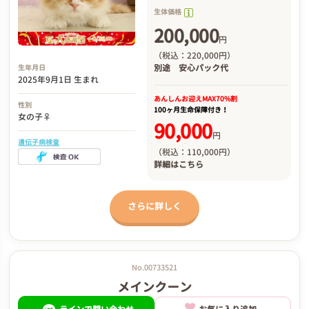
生体価格
200,000
円
（税込：220,000円）
別途
安心パック代
生年月日
2025年9月1日 生まれ
あんしんお迎え
MAX70%割
性別
100ヶ月生命保障付き！
女の子♀
90,000
円
遺伝子病検査
（税込：110,000円）
詳細は
こちら
さらに詳しく
No.00733521
メインクーン