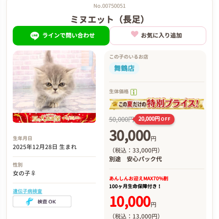
No.00750051
ミヌエット（長足）
ラインで問い合わせ
お気に入り追加
この子のいるお店
舞鶴店
生体価格
50,000円
20,000円
OFF
30,000
円
生年月日
2025年12月28日 生まれ
（税込：33,000円）
別途
安心パック代
性別
女の子♀
あんしんお迎え
MAX70%割
100ヶ月生命保障付き！
遺伝子病検査
10,000
円
（税込：13,000円）