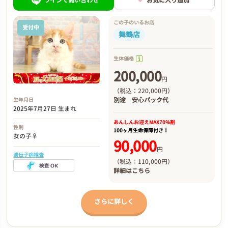
ラインで問い合わせ
お気に入り追加
この子のいるお店
受付中
舞鶴店
生体価格
200,000
円
（税込：220,000円）
別途
安心パック代
生年月日
2025年7月27日 生まれ
あんしんお迎え
MAX70%割
性別
100ヶ月生命保障付き！
女の子♀
90,000
円
遺伝子病検査
（税込：110,000円）
詳細は
こちら
さらに詳しく