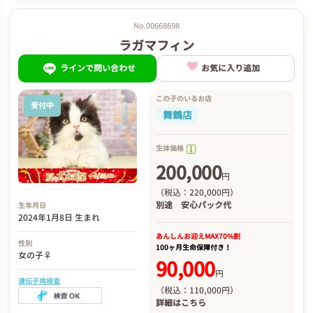
No.00668698
ラガマフィン
ラインで問い合わせ
お気に入り追加
この子のいるお店
受付中
舞鶴店
生体価格
200,000
円
（税込：220,000円）
別途
安心パック代
生年月日
2024年1月8日 生まれ
あんしんお迎え
MAX70%割
性別
100ヶ月生命保障付き！
女の子♀
90,000
円
遺伝子病検査
（税込：110,000円）
詳細は
こちら