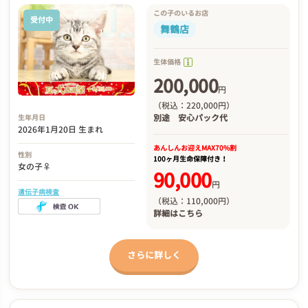
この子のいるお店
受付中
舞鶴店
生体価格
200,000
円
（税込：220,000円）
別途
安心パック代
生年月日
2026年1月20日 生まれ
あんしんお迎え
MAX70%割
性別
100ヶ月生命保障付き！
女の子♀
90,000
円
遺伝子病検査
（税込：110,000円）
詳細は
こちら
さらに詳しく