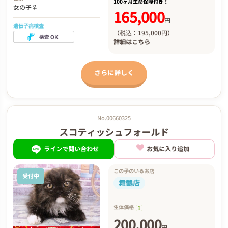
100ヶ月生命保障付き！
女の子♀
165,000
円
遺伝子病検査
（税込：195,000円）
詳細は
こちら
さらに詳しく
No.00660325
スコティッシュフォールド
ラインで問い合わせ
お気に入り追加
この子のいるお店
受付中
舞鶴店
生体価格
200,000
円