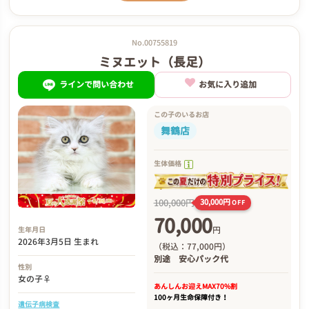
No.00755819
ミヌエット（長足）
ラインで問い合わせ
お気に入り追加
この子のいるお店
舞鶴店
生体価格
100,000円
30,000円
OFF
70,000
円
生年月日
2026年3月5日 生まれ
（税込：77,000円）
別途
安心パック代
性別
女の子♀
あんしんお迎え
MAX70%割
100ヶ月生命保障付き！
遺伝子病検査