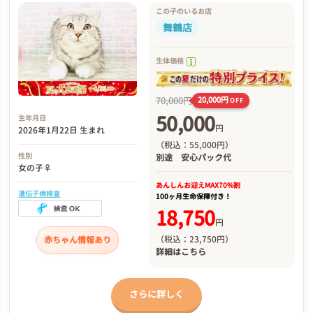
この子のいるお店
舞鶴店
生体価格
70,000円
20,000円
OFF
50,000
生年月日
円
2026年1月22日 生まれ
（税込：55,000円）
性別
別途
安心パック代
女の子♀
あんしんお迎え
MAX70%割
遺伝子病検査
100ヶ月生命保障付き！
18,750
円
（税込：23,750円）
赤ちゃん情報あり
詳細は
こちら
さらに詳しく