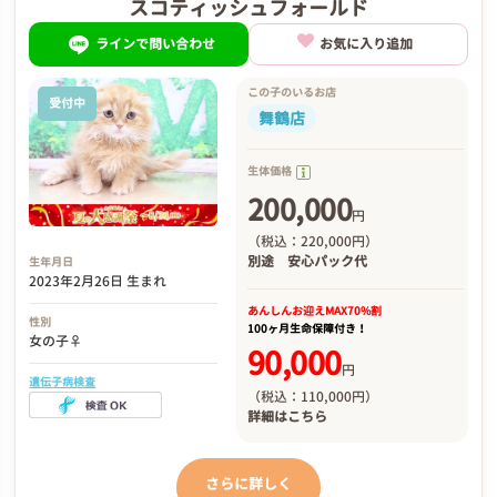
スコティッシュフォールド
ラインで問い合わせ
お気に入り追加
この子のいるお店
受付中
舞鶴店
生体価格
200,000
円
（税込：220,000円）
別途
安心パック代
生年月日
2023年2月26日 生まれ
あんしんお迎え
MAX70%割
性別
100ヶ月生命保障付き！
女の子♀
90,000
円
遺伝子病検査
（税込：110,000円）
詳細は
こちら
さらに詳しく