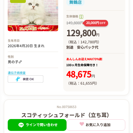
舞鶴店
生体価格
149,800円
20,000円
OFF
129,800
円
生年月日
（税込：142,780円）
2026年4月20日 生まれ
別途
安心パック代
性別
あんしんお迎え
MAX70%割
男の子♂
100ヶ月生命保障付き！
48,675
遺伝子病検査
円
（税込：61,655円）
No.00758653
スコティッシュフォールド（立ち耳）
ラインで問い合わせ
お気に入り追加