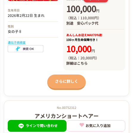
100,000
円
生年月日
2026年2月22日 生まれ
（税込：110,000円）
別途
安心パック代
性別
女の子♀
あんしんお迎え
MAX70%割
100ヶ月生命保障付き！
遺伝子病検査
10,000
円
（税込：20,000円）
詳細は
こちら
さらに詳しく
No.00752312
アメリカンショートヘアー
ラインで問い合わせ
お気に入り追加