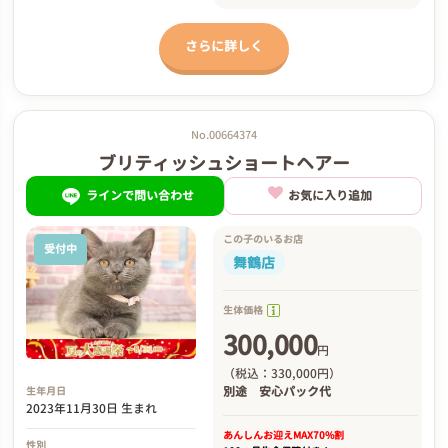
さらに詳しく
No.00664374
ブリティッシュショートヘアー
ラインで問い合わせ
お気に入り追加
この子のいるお店
受付中
舞鶴店
生体価格
300,000
円
（税込：330,000円）
別途
安心パック代
生年月日
2023年11月30日 生まれ
あんしんお迎え
MAX70%割
性別