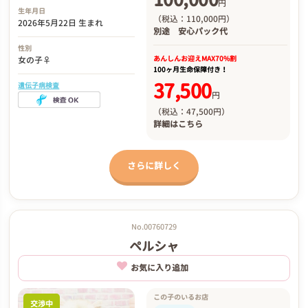
円
生年月日
（税込：110,000円）
2026年5月22日 生まれ
別途
安心パック代
性別
あんしんお迎え
MAX70%割
女の子♀
100ヶ月生命保障付き！
37,500
遺伝子病検査
円
（税込：47,500円）
詳細は
こちら
さらに詳しく
No.00760729
ペルシャ
お気に入り追加
この子のいるお店
交渉中