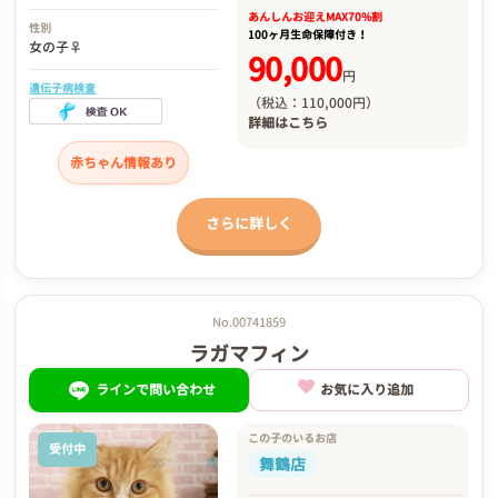
あんしんお迎え
MAX70%割
性別
100ヶ月生命保障付き！
女の子♀
90,000
円
遺伝子病検査
（税込：110,000円）
詳細は
こちら
赤ちゃん情報あり
さらに詳しく
No.00741859
ラガマフィン
ラインで問い合わせ
お気に入り追加
この子のいるお店
受付中
舞鶴店