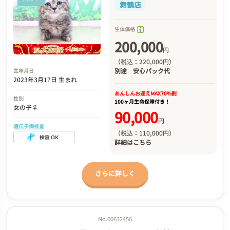
舞鶴店
生体価格
200,000
円
（税込：220,000円）
別途
安心パック代
生年月日
2023年3月17日 生まれ
あんしんお迎え
MAX70%割
性別
100ヶ月生命保障付き！
女の子♀
90,000
円
遺伝子病検査
（税込：110,000円）
詳細は
こちら
さらに詳しく
No.00632456