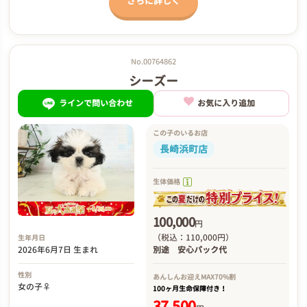
さらに詳しく
No.00764862
シーズー
ラインで問い合わせ
お気に入り追加
この子のいるお店
長崎浜町店
生体価格
100,000
円
（税込：110,000円）
生年月日
2026年6月7日 生まれ
別途
安心パック代
性別
あんしんお迎え
MAX70%割
女の子♀
100ヶ月生命保障付き！
37,500