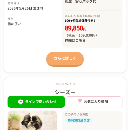
別途
安心パック代
生年月日
2026年5月26日 生まれ
あんしんお迎え
MAX70%割
性別
100ヶ月生命保障付き！
男の子♂
89,850
円
（税込：109,830円）
詳細は
こちら
さらに詳しく
No.00763718
シーズー
ラインで問い合わせ
お気に入り追加
この子のいるお店
静岡SBS通り店