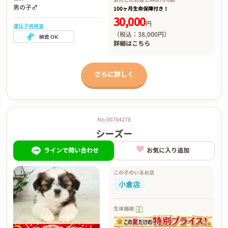
あんしんお迎え
MAX70%割
男の子♂
100ヶ月生命保障付き！
30,000
円
遺伝子病検査
（税込：38,000円）
詳細は
こちら
さらに詳しく
No.00764278
シーズー
ラインで問い合わせ
お気に入り追加
この子のいるお店
小倉店
生体価格