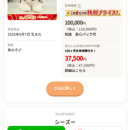
生体価格
100,000
円
（税込：110,000円）
生年月日
2026年6月7日 生まれ
別途
安心パック代
性別
あんしんお迎え
MAX70%割
男の子♂
100ヶ月生命保障付き！
37,500
円
（税込：47,500円）
詳細は
こちら
さらに詳しく
No.00764665
シーズー