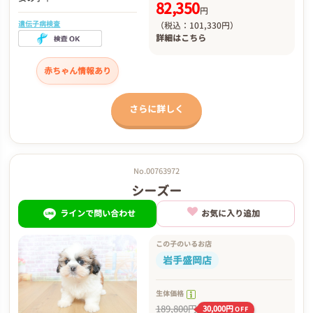
82,350
円
遺伝子病検査
（税込：101,330円）
詳細は
こちら
赤ちゃん情報あり
さらに詳しく
No.00763972
シーズー
ラインで問い合わせ
お気に入り追加
この子のいるお店
岩手盛岡店
生体価格
189,800円
30,000円
OFF