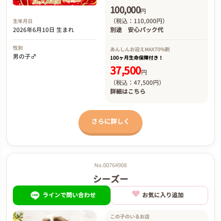
100,000
円
（税込：110,000円）
生年月日
2026年6月10日 生まれ
別途
安心パック代
性別
あんしんお迎え
MAX70%割
男の子♂
100ヶ月生命保障付き！
37,500
円
（税込：47,500円）
詳細は
こちら
さらに詳しく
No.00764908
シーズー
ラインで問い合わせ
お気に入り追加
この子のいるお店