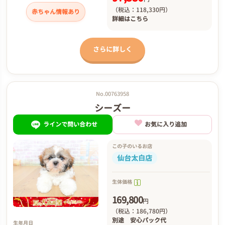
（税込：118,330円）
赤ちゃん情報あり
詳細は
こちら
さらに詳しく
No.00763958
シーズー
ラインで問い合わせ
お気に入り追加
この子のいるお店
仙台太白店
生体価格
169,800
円
（税込：186,780円）
別途
安心パック代
生年月日