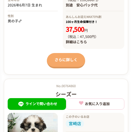
2026年6月7日 生まれ
別途
安心パック代
性別
あんしんお迎え
MAX70%割
男の子♂
100ヶ月生命保障付き！
37,500
円
（税込：47,500円）
詳細は
こちら
さらに詳しく
No.00764860
シーズー
ラインで問い合わせ
お気に入り追加
この子のいるお店
宮崎店