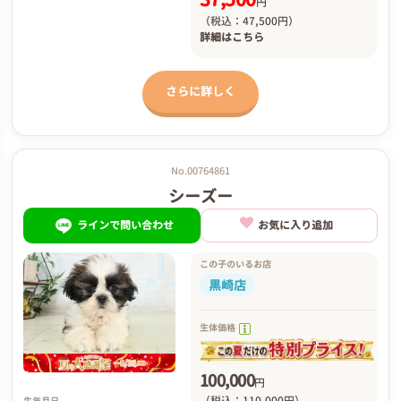
円
（税込：47,500円）
詳細は
こちら
さらに詳しく
No.00764861
シーズー
ラインで問い合わせ
お気に入り追加
この子のいるお店
黒崎店
生体価格
100,000
円
（税込：110,000円）
生年月日