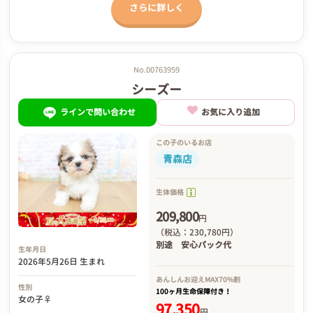
さらに詳しく
No.00763959
シーズー
ラインで問い合わせ
お気に入り追加
この子のいるお店
青森店
生体価格
209,800
円
（税込：230,780円）
別途
安心パック代
生年月日
2026年5月26日 生まれ
あんしんお迎え
MAX70%割
性別
100ヶ月生命保障付き！
女の子♀
97,350
円