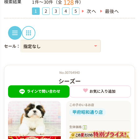
128
検索結果
1件～30件（全
件）
次へ
最後へ
1
2
3
4
5
セール：
No.00764940
シーズー
ラインで問い合わせ
お気に入り追加
この子のいるお店
甲府昭和通り店
生体価格