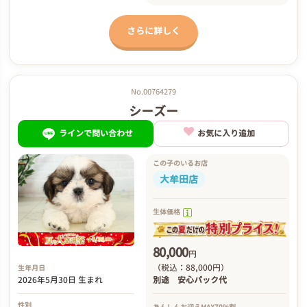
さらに詳しく
No.00764279
シーズー
ラインで問い合わせ
お気に入り追加
この子のいるお店
大牟田店
生体価格
80,000
円
（税込：88,000円）
生年月日
2026年5月30日 生まれ
別途
安心パック代
性別