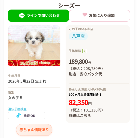
シーズー
ラインで問い合わせ
お気に入り追加
この子のいるお店
八戸店
生体価格
189,800
円
（税込：208,780円）
別途
安心パック代
生年月日
2026年5月22日 生まれ
あんしんお迎え
MAX70%割
性別
100ヶ月生命保障付き！
女の子♀
82,350
円
遺伝子病検査
（税込：101,330円）
詳細は
こちら
赤ちゃん情報あり