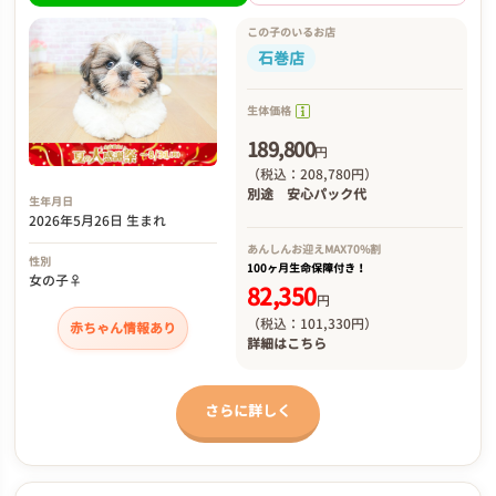
この子のいるお店
石巻店
生体価格
189,800
円
（税込：208,780円）
別途
安心パック代
生年月日
2026年5月26日 生まれ
あんしんお迎え
MAX70%割
性別
100ヶ月生命保障付き！
女の子♀
82,350
円
（税込：101,330円）
赤ちゃん情報あり
詳細は
こちら
さらに詳しく