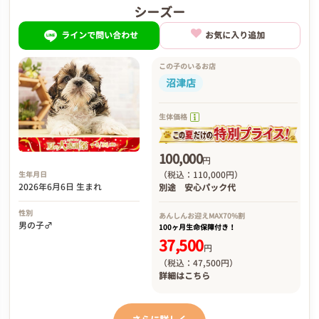
シーズー
ラインで問い合わせ
お気に入り追加
この子のいるお店
沼津店
生体価格
100,000
円
（税込：110,000円）
生年月日
2026年6月6日 生まれ
別途
安心パック代
性別
あんしんお迎え
MAX70%割
男の子♂
100ヶ月生命保障付き！
37,500
円
（税込：47,500円）
詳細は
こちら