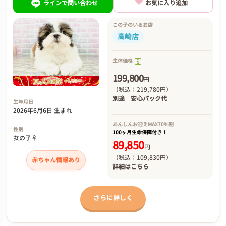
ラインで問い合わせ
お気に入り追加
この子のいるお店
高崎店
生体価格
199,800
円
（税込：219,780円）
別途
安心パック代
生年月日
2026年6月6日 生まれ
あんしんお迎え
MAX70%割
性別
100ヶ月生命保障付き！
女の子♀
89,850
円
（税込：109,830円）
赤ちゃん情報あり
詳細は
こちら
さらに詳しく