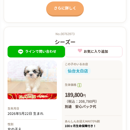
さらに詳しく
No.00763973
シーズー
ラインで問い合わせ
お気に入り追加
この子のいるお店
仙台太白店
生体価格
189,800
円
（税込：208,780円）
別途
安心パック代
生年月日
2026年5月22日 生まれ
あんしんお迎え
MAX70%割
性別
100ヶ月生命保障付き！
女の子♀