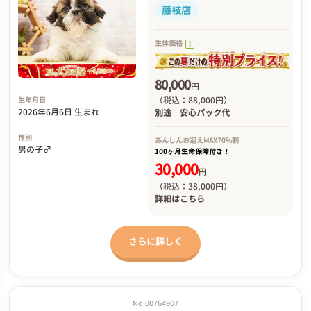
藤枝店
生体価格
80,000
円
（税込：88,000円）
生年月日
2026年6月6日 生まれ
別途
安心パック代
性別
あんしんお迎え
MAX70%割
男の子♂
100ヶ月生命保障付き！
30,000
円
（税込：38,000円）
詳細は
こちら
さらに詳しく
No.00764907