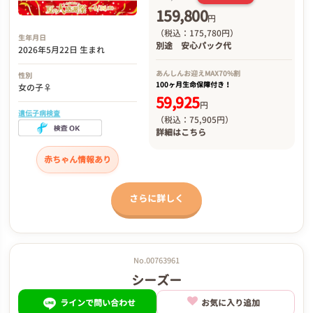
159,800
円
（税込：175,780円）
生年月日
別途
安心パック代
2026年5月22日 生まれ
あんしんお迎え
MAX70%割
性別
100ヶ月生命保障付き！
女の子♀
59,925
円
遺伝子病検査
（税込：75,905円）
詳細は
こちら
赤ちゃん情報あり
さらに詳しく
No.00763961
シーズー
ラインで問い合わせ
お気に入り追加