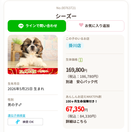
No.00763721
シーズー
ラインで問い合わせ
お気に入り追加
この子のいるお店
掛川店
生体価格
169,800
円
（税込：186,780円）
別途
安心パック代
生年月日
2026年5月25日 生まれ
あんしんお迎え
MAX70%割
性別
100ヶ月生命保障付き！
男の子♂
67,350
円
遺伝子病検査
（税込：84,330円）
詳細は
こちら