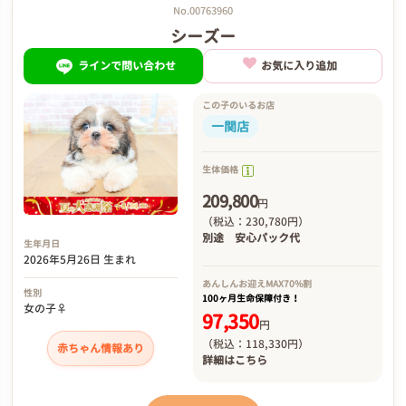
No.00763960
シーズー
ラインで問い合わせ
お気に入り追加
この子のいるお店
一関店
生体価格
209,800
円
（税込：230,780円）
別途
安心パック代
生年月日
2026年5月26日 生まれ
あんしんお迎え
MAX70%割
性別
100ヶ月生命保障付き！
女の子♀
97,350
円
（税込：118,330円）
赤ちゃん情報あり
詳細は
こちら