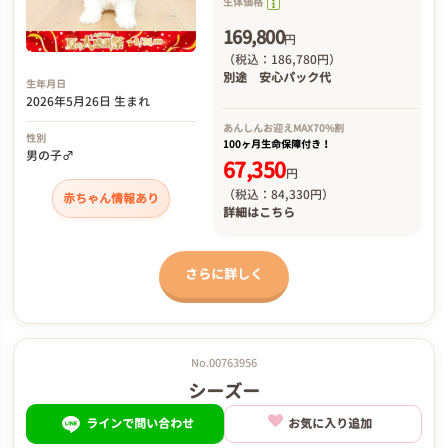
生体価格
169,800
円
（税込：186,780円）
別途
安心パック代
生年月日
2026年5月26日 生まれ
あんしんお迎え
MAX70%割
性別
100ヶ月生命保障付き！
男の子♂
67,350
円
（税込：84,330円）
赤ちゃん情報あり
詳細は
こちら
さらに詳しく
No.00763956
シーズー
ラインで問い合わせ
お気に入り追加