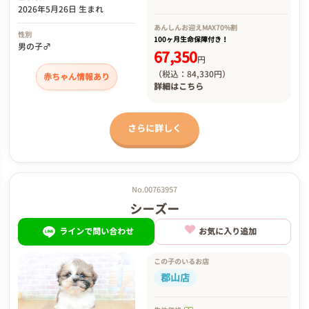
2026年5月26日 生まれ
あんしんお迎え
MAX70%割
性別
100ヶ月生命保障付き！
男の子♂
67,350
円
（税込：84,330円）
赤ちゃん情報あり
詳細は
こちら
さらに詳しく
No.00763957
シーズー
ラインで問い合わせ
お気に入り追加
この子のいるお店
郡山店