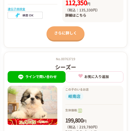
112,350
円
遺伝子病検査
（税込：135,330円）
詳細は
こちら
さらに詳しく
No.00763719
シーズー
ラインで問い合わせ
お気に入り追加
この子のいるお店
岐南店
生体価格
199,800
円
（税込：219,780円）