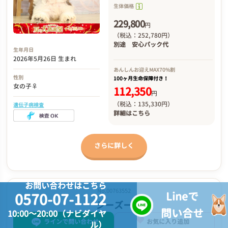
生体価格
229,800
円
（税込：252,780円）
別途
安心パック代
生年月日
2026年5月26日 生まれ
あんしんお迎え
MAX70%割
性別
100ヶ月生命保障付き！
女の子♀
112,350
円
（税込：135,330円）
遺伝子病検査
詳細は
こちら
さらに詳しく
お問い合わせはこちら
No.00763552
Lineで
0570-07-1122
シーズー
問い合せ
10:00～20:00（ナビダイヤ
ラインで問い合わせ
お気に入り追加
ル）