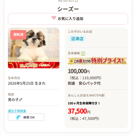
No.00763722
シーズー
お気に入り追加
この子のいるお店
契約済
沼津店
生体価格
100,000
円
（税込：110,000円）
生年月日
2026年5月25日 生まれ
別途
安心パック代
性別
あんしんお迎え
MAX70%割
男の子♂
100ヶ月生命保障付き！
37,500
遺伝子病検査
円
（税込：47,500円）