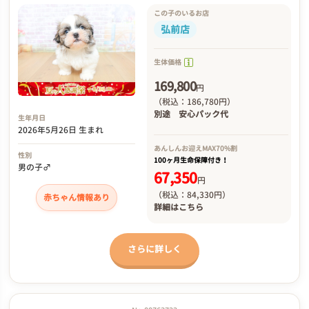
この子のいるお店
弘前店
生体価格
169,800
円
（税込：186,780円）
別途
安心パック代
生年月日
2026年5月26日 生まれ
あんしんお迎え
MAX70%割
性別
100ヶ月生命保障付き！
男の子♂
67,350
円
（税込：84,330円）
赤ちゃん情報あり
詳細は
こちら
さらに詳しく