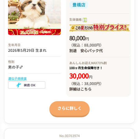
豊橋店
生体価格
80,000
円
（税込：88,000円）
生年月日
2026年5月29日 生まれ
別途
安心パック代
性別
あんしんお迎え
MAX70%割
男の子♂
100ヶ月生命保障付き！
30,000
円
遺伝子病検査
（税込：38,000円）
詳細は
こちら
さらに詳しく
No.00763974