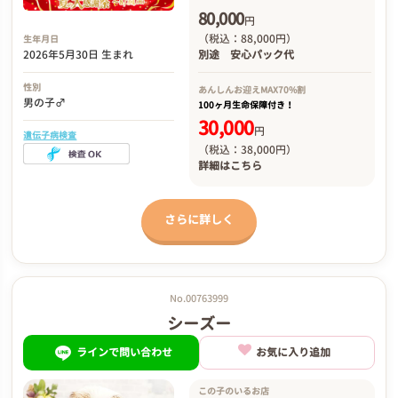
80,000
円
（税込：88,000円）
生年月日
2026年5月30日 生まれ
別途
安心パック代
性別
あんしんお迎え
MAX70%割
男の子♂
100ヶ月生命保障付き！
30,000
円
遺伝子病検査
（税込：38,000円）
詳細は
こちら
さらに詳しく
No.00763999
シーズー
ラインで問い合わせ
お気に入り追加
この子のいるお店