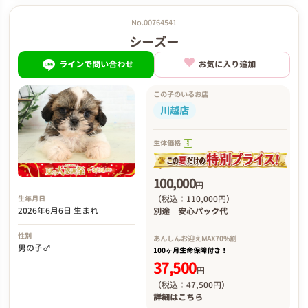
No.00764541
シーズー
ラインで問い合わせ
お気に入り追加
この子のいるお店
川越店
生体価格
100,000
円
（税込：110,000円）
生年月日
2026年6月6日 生まれ
別途
安心パック代
性別
あんしんお迎え
MAX70%割
男の子♂
100ヶ月生命保障付き！
37,500
円
（税込：47,500円）
詳細は
こちら