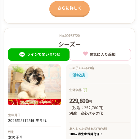
さらに詳しく
No.00763720
シーズー
ラインで問い合わせ
お気に入り追加
この子のいるお店
浜松店
生体価格
229,800
円
（税込：252,780円）
別途
安心パック代
生年月日
2026年5月25日 生まれ
あんしんお迎え
MAX70%割
性別
100ヶ月生命保障付き！
女の子♀