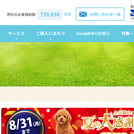
お
739,836
家族
お問い合わせ一覧
弊社のお客様総数
1
サービス
ご購入にあたり
Coo&RIKUの安心
特集・