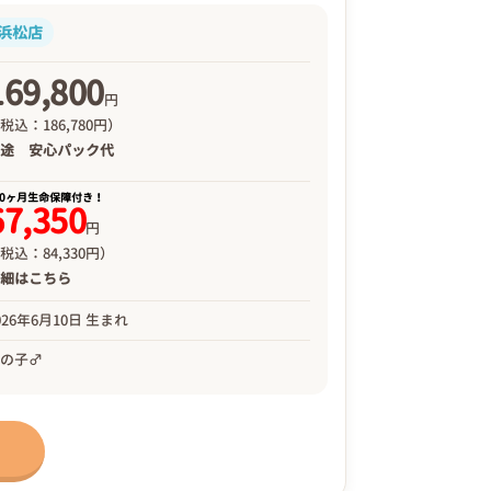
浜松店
169,800
円
税込：186,780円）
別途
安心パック代
00ヶ月生命保障付き！
67,350
円
税込：84,330円）
詳細は
こちら
026年6月10日 生まれ
男の子♂