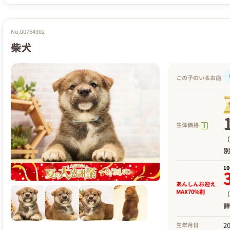
No.00764902
柴犬
この子のいるお店
生体価格
（
1
あんしんお迎え
MAX70%割
（
2
生年月日