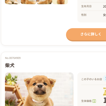
2
生年月日
性別
さらに詳しく
No.00764909
柴犬
この子のいるお店
生体価格