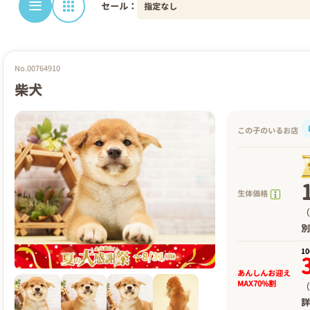
セール：
No.00764910
柴犬
この子のいるお店
生体価格
（
1
あんしんお迎え
MAX70%割
（