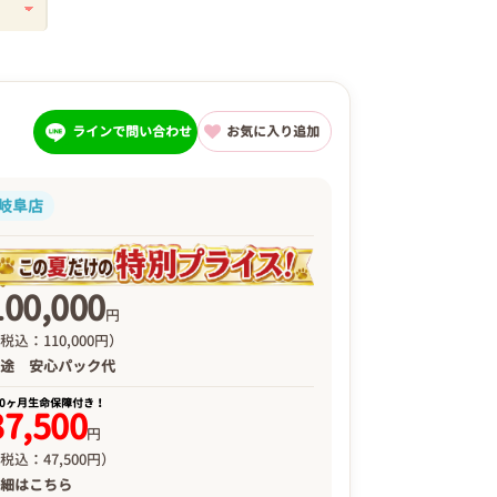
ラインで問い合わせ
お気に入り追加
岐阜店
100,000
円
税込：110,000円）
別途
安心パック代
00ヶ月生命保障付き！
37,500
円
税込：47,500円）
詳細は
こちら