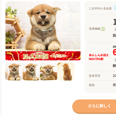
この子のいるお店
生体価格
（
1
あんしんお迎え
MAX70%割
（
2
生年月日
性別
さらに詳しく