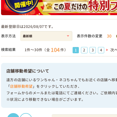
最新登録日は2026/08/07です。
30
表示方法
表示件数の変更
104
検索結果
1件～30件（全
件）
次
1
2
3
4
店舗移動希望について
遠方の店舗にいるワンちゃん・ネコちゃんでもお近くの店舗へ移
「
店舗移動希望
」をクリックしていただき、
フォームからのメールまたは電話にてご連絡ください。ご依頼内
※状況により移動できない場合がございます。