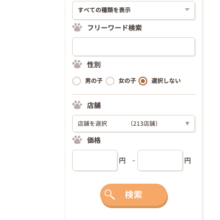
フリーワード検索
性別
男の子
女の子
選択しない
店舗
店舗を選択
（213店舗）
▼
価格
円
円
検索