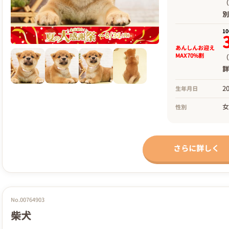
（
1
あんしんお迎え
MAX70%割
（
2
生年月日
性別
さらに詳しく
No.00764903
柴犬